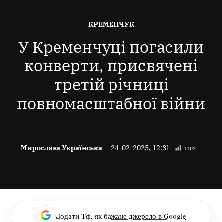
ОПУБЛІКОВАНО
КРЕМЕНЧУК
В
У Кременчуці погасили
конверти, присвячені
третій річниці
повномасштабної війни
Мирослава Українська
24-02-2025, 12:31
1102
Додати Тф, як бажане джерело в Google