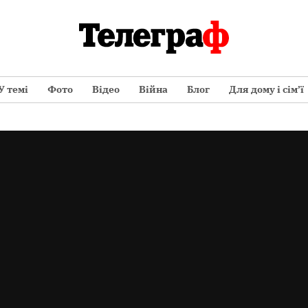
У темі
Фото
Відео
Війна
Блог
Для дому і сім’ї