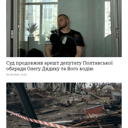
Суд продовжив арешт депутату Полтавської
облради Олегу Дядику та його водію
06-08-2026, 16:55