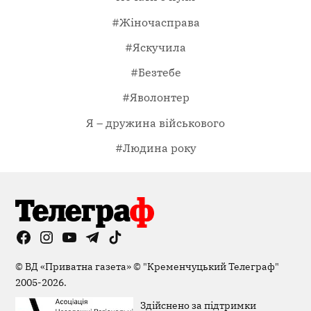
#Жіночасправа
#Яскучила
#Безтебе
#Яволонтер
Я – дружина військового
#Людина року
Facebook
Instagram
YouTube
Telegram
TikTok
Viber
Page
©
ВД «Приватна газета»
©
"Кременчуцький Телеграф"
2005-2026.
Здійснено за підтримки