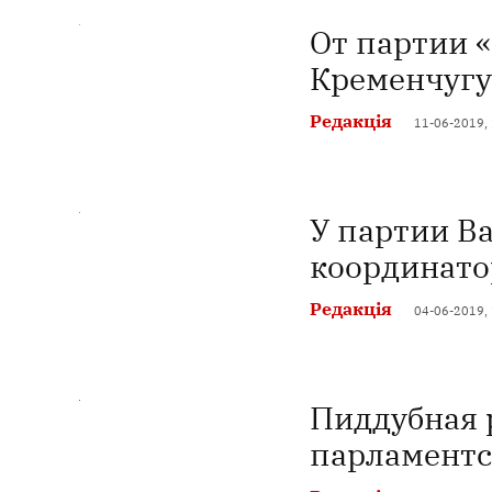
От партии «
Кременчугу
Редакція
11-06-2019,
У партии В
координато
Редакція
04-06-2019,
Пиддубная р
парламент