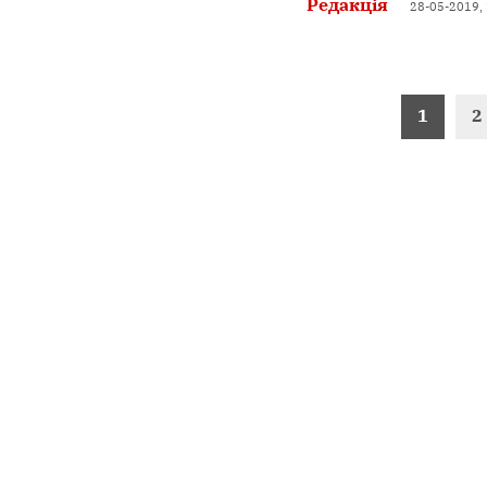
Редакція
28-05-2019,
Пагінація
1
2
записів