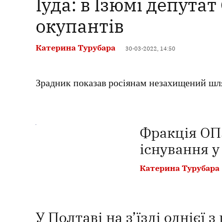
Іуда: в Ізюмі депутат
окупантів
Катерина Турубара
30-03-2022, 14:50
Зрадник показав росіянам незахищений шл
Фракція ОП
існування у
Катерина Турубара
У Полтаві на з’їзді однієї 