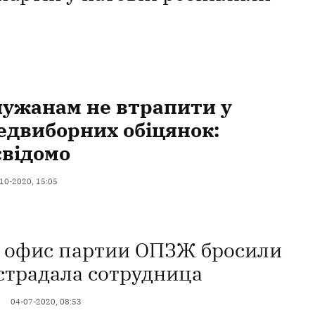
ужанам не втрапити у
едвиборних обіцянок:
свідомо
10-2020, 15:05
в офис партии ОПЗЖ бросили
острадала сотрудница
04-07-2020, 08:53