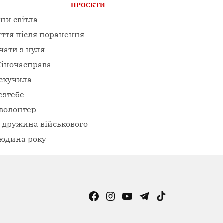
ПРОЄКТИ
їни світла
ття після поранення
чати з нуля
іночасправа
скучила
езтебе
волонтер
– дружина військового
юдина року
Facebook
Instagram
YouTube
Telegram
TikTok
Viber
Page