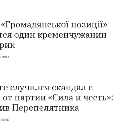
 «Громадянської позиції»
тся один кременчужанин –
рик
 10:03
е случился скандал с
от партии «Сила и честь»:
ив Перепелятника
 18:20