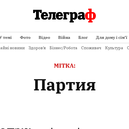
У темі
Фото
Відео
Війна
Блог
Для дому і сім’ї
айні новини
Здоров’я
Бізнес/Робота
Споживач
Культура
О
МІТКА:
партия