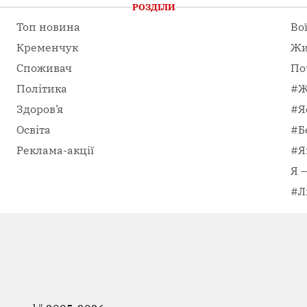
РОЗДІЛИ
Топ новина
Во
Кременчук
Жи
Споживач
По
Політика
#Ж
Здоров’я
#Я
Освіта
#Б
Реклама-акції
#Я
Я 
#Л