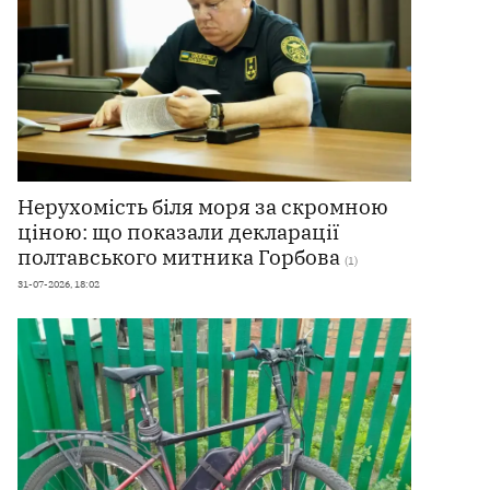
Нерухомість біля моря за скромною
ціною: що показали декларації
полтавського митника Горбова
(1)
31-07-2026, 18:02