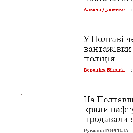
Альона Душенко
1
У Полтаві ч
вантажівки 
поліція
Вероніка Білодід
3
На Полтавщ
крали нафту
продавали 
Руслана ГОРГОЛА