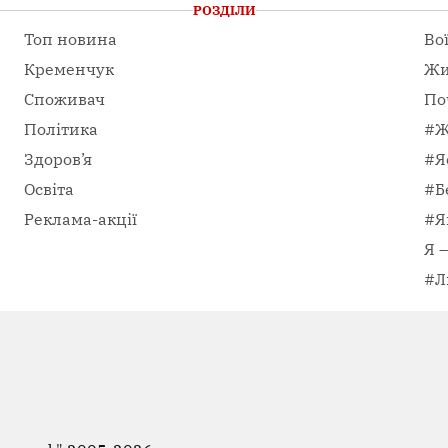
РОЗДІЛИ
Топ новина
Во
Кременчук
Жи
Споживач
По
Політика
#Ж
Здоров’я
#Я
Освіта
#Б
Реклама-акції
#Я
Я 
#Л