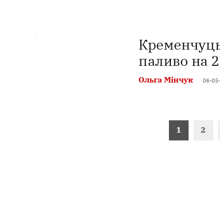
Кременчуць
паливо на 2
Ольга Мінчук
06-05
Пагінація
1
2
записів