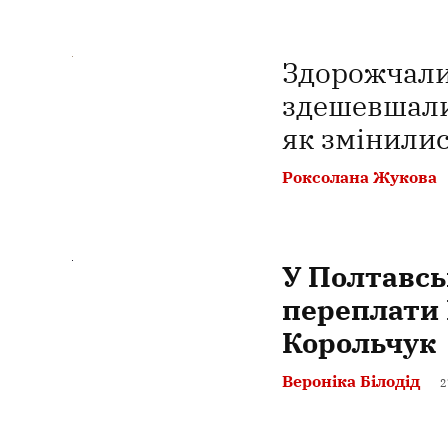
Здорожчали
здешевшали
як змінили
Роксолана Жукова
У Полтавсь
переплати 
Корольчук
Вероніка Білодід
2