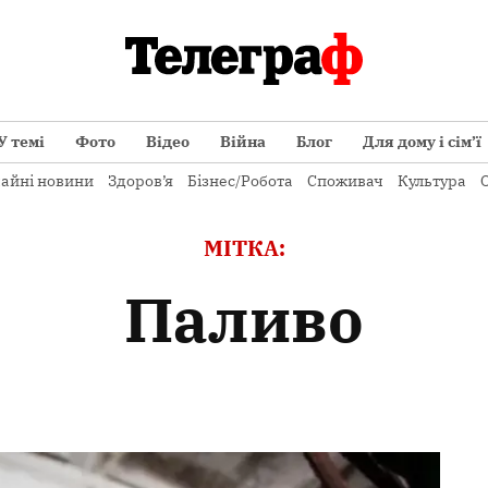
У темі
Фото
Відео
Війна
Блог
Для дому і сім’ї
айні новини
Здоров’я
Бізнес/Робота
Споживач
Культура
О
МІТКА:
паливо