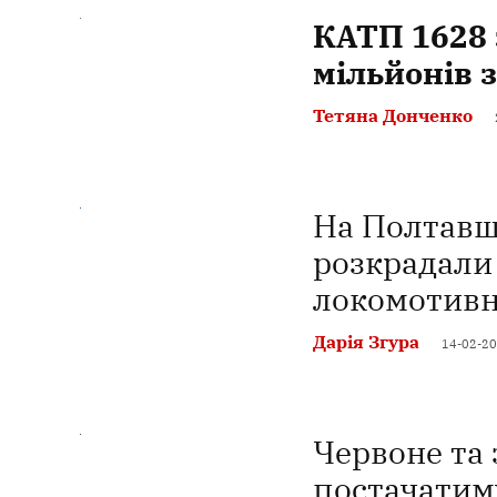
КАТП 1628 
мільйонів 
Тетяна Донченко
На Полтавщ
розкрадали 
локомотивн
Дарія Згура
14-02-20
Червоне та
постачатим