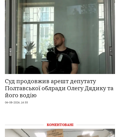
Суд продовжив арешт депутату
Полтавської облради Олегу Дядику та
його водію
06-08-2026, 16:55
КОМЕНТОВАНІ