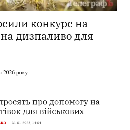
осили конкурс на
 на дизпаливо для
я 2026 року
просять про допомогу на
тівок для військових
ька
21-01-2025, 14:04