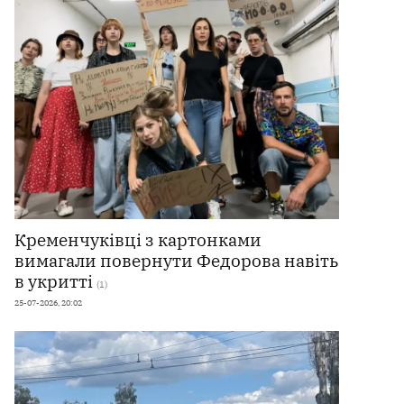
Кременчуківці з картонками
вимагали повернути Федорова навіть
в укритті
(1)
25-07-2026, 20:02