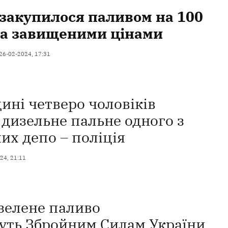
закупилося паливом на 100
за завищеними цінами
26-02-2024, 17:31
ині четверо чоловіків
дизельне пальне одного з
их депо – поліція
24, 21:11
 зелене паливо
уть Збройним Силам України