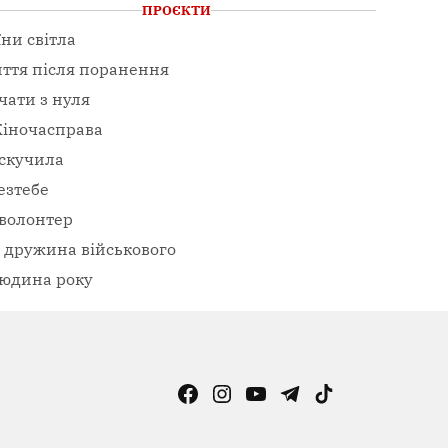
ПРОЄКТИ
їни світла
ття після поранення
чати з нуля
іночасправа
скучила
езтебе
волонтер
– дружина військового
юдина року
Facebook
Instagram
YouTube
Telegram
TikTok
Viber
Page