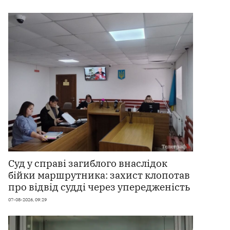
Суд у справі загиблого внаслідок
бійки маршрутника: захист клопотав
про відвід судді через упередженість
07-08-2026, 09:29