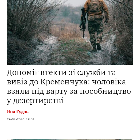
Допоміг втекти зі служби та
вивіз до Кременчука: чоловіка
взяли під варту за пособництво
у дезертирстві
Яна Гудзь
24-02-2026, 19:01