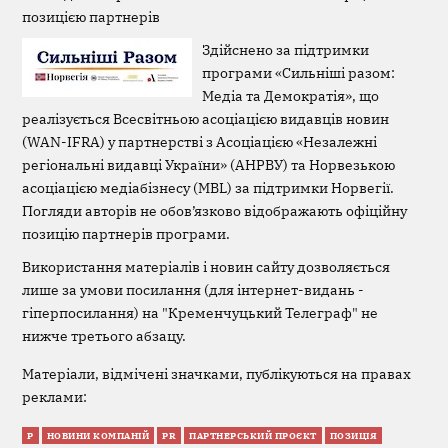
позицією партнерів
Здійснено за підтримки
програми «Сильніші разом:
Медіа та Демократія», що
реалізується Всесвітньою асоціацією видавців новин
(WAN-IFRA) у партнерстві з Асоціацією «Незалежні
регіональні видавці України» (АНРВУ) та Норвезькою
асоціацією медіабізнесу (MBL) за підтримки Норвегії.
Погляди авторів не обов’язково відображають офіційну
позицію партнерів програми.
Використання матеріалів і новин сайту дозволяється
лише за умови посилання (для інтернет-видань -
гіперпосилання) на "Кременчуцький Телеграф" не
нижче третього абзацу.
Матеріали, відмічені значками, публікуються на правах
реклами:
Р
НОВИНИ КОМПАНІЙ
PR
ПАРТНЕРСЬКИЙ ПРОЄКТ
ПОЗИЦІЯ