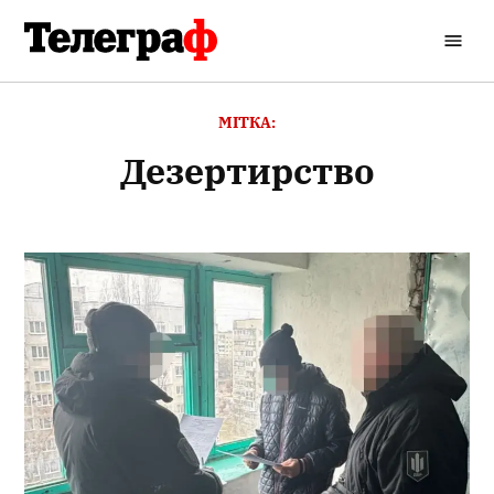
Перейти
до
Кременчуцький
вмісту
Телеграф
МІТКА:
дезертирство