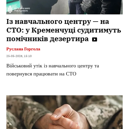
Із навчального центру — на
СТО: у Кременчуці судитимуть
помічників дезертира
Руслана Горгола
25-05-2026, 15:10
Військовий утік із навчального центру та
повернувся працювати на СТО