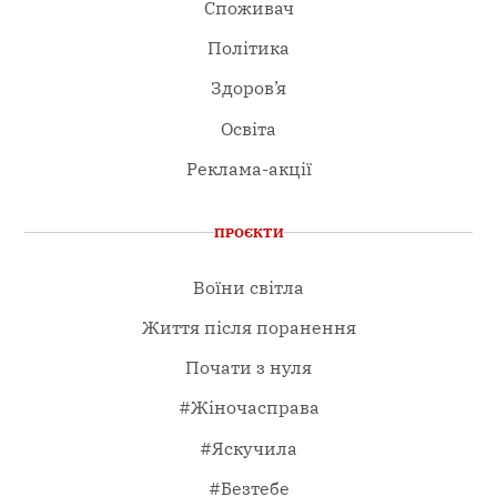
Споживач
Політика
Здоров’я
Освіта
Реклама-акції
ПРОЄКТИ
Воїни світла
Життя після поранення
Почати з нуля
#Жіночасправа
#Яскучила
#Безтебе