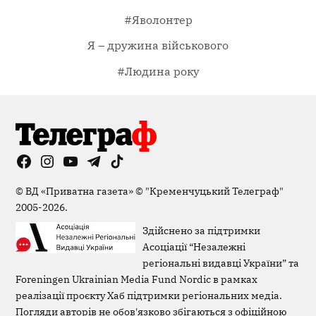
#Яволонтер
Я – дружина військового
#Людина року
Facebook
Instagram
YouTube
Telegram
TikTok
Viber
Page
©
ВД «Приватна газета»
©
"Кременчуцький Телеграф"
2005-2026.
Здійснено за підтримки
Асоціації “Незалежні
регіональні видавці України” та
Foreningen Ukrainian Media Fund Nordic в рамках
реалізації проєкту Хаб підтримки регіональних медіа.
Погляди авторів не обов'язково збігаються з офіційною