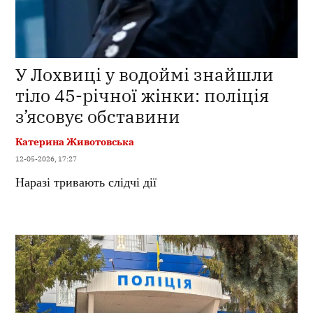
У Лохвиці у водоймі знайшли
тіло 45-річної жінки: поліція
з’ясовує обставини
Катерина Животовська
12-05-2026, 17:27
Наразі тривають слідчі дії