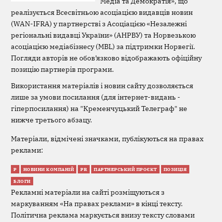
Медіа та Демократія», що
реалізується Всесвітньою асоціацією видавців новин
(WAN-IFRA) у партнерстві з Асоціацією «Незалежні
регіональні видавці України» (АНРВУ) та Норвезькою
асоціацією медіабізнесу (MBL) за підтримки Норвегії.
Погляди авторів не обов’язково відображають офіційну
позицію партнерів програми.
Використання матеріалів і новин сайту дозволяється
лише за умови посилання (для інтернет-видань -
гіперпосилання) на "Кременчуцький Телеграф" не
нижче третього абзацу.
Матеріали, відмічені значками, публікуються на правах
реклами:
Р
НОВИНИ КОМПАНІЙ
PR
ПАРТНЕРСЬКИЙ ПРОЄКТ
ПОЗИЦІЯ
БЛОГИ
Рекламні матеріали на сайті розміщуються з
маркуванням «На правах реклами» в кінці тексту.
Політична реклама маркується внизу тексту словами