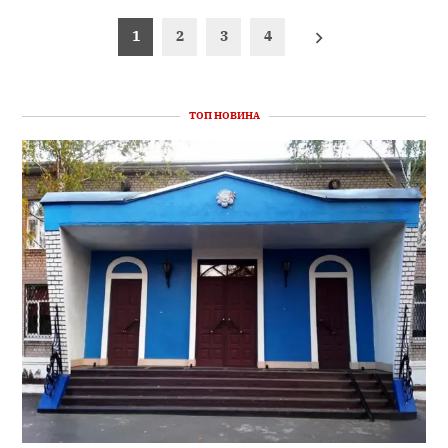
Пагінація
1
2
3
4
записів
ТОП НОВИНА