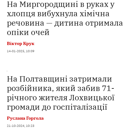
На Миргородщині в руках у
хлопця вибухнула хімічна
речовина — дитина отримала
опіки очей
Віктор Крук
14-01-2025, 10:09
На Полтавщині затримали
розбійника, який забив 71-
річного жителя Лохвицької
громади до госпіталізації
Руслана Горгола
21-10-2024, 10:23