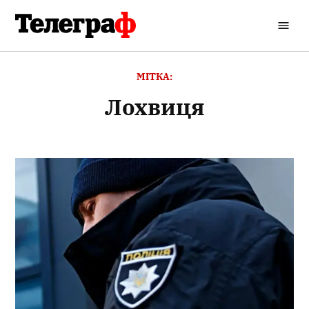
Перейти
до
Кременчуцький
вмісту
Телеграф
МІТКА:
Лохвиця