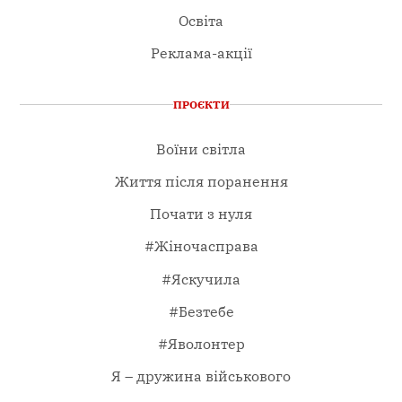
Освіта
Реклама-акції
ПРОЄКТИ
Воїни світла
Життя після поранення
Почати з нуля
#Жіночасправа
#Яскучила
#Безтебе
#Яволонтер
Я – дружина військового