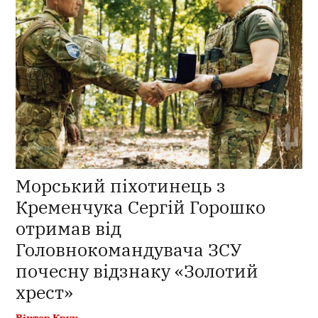
Морський піхотинець з
Кременчука Сергій Горошко
отримав від
Головнокомандувача ЗСУ
почесну відзнаку «Золотий
хрест»
Віктор Крук