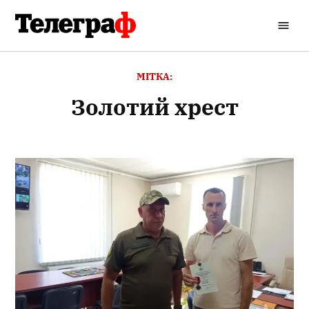
Перейти
до
Кременчуцький
вмісту
Телеграф
МІТКА:
Золотий хрест