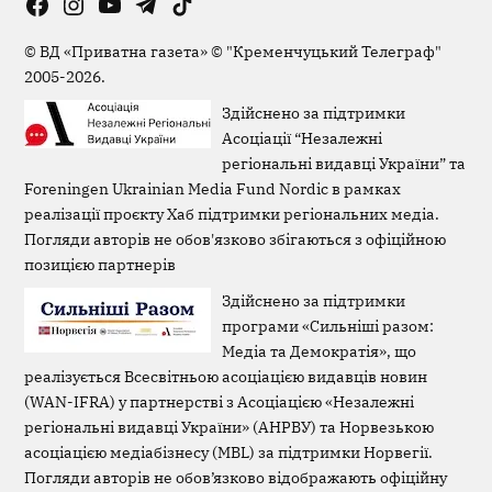
Facebook
Instagram
YouTube
Telegram
TikTok
Viber
Page
©
ВД «Приватна газета»
©
"Кременчуцький Телеграф"
2005-2026.
Здійснено за підтримки
Асоціації “Незалежні
регіональні видавці України” та
Foreningen Ukrainian Media Fund Nordic в рамках
реалізації проєкту Хаб підтримки регіональних медіа.
Погляди авторів не обов'язково збігаються з офіційною
позицією партнерів
Здійснено за підтримки
програми «Сильніші разом:
Медіа та Демократія», що
реалізується Всесвітньою асоціацією видавців новин
(WAN-IFRA) у партнерстві з Асоціацією «Незалежні
регіональні видавці України» (АНРВУ) та Норвезькою
асоціацією медіабізнесу (MBL) за підтримки Норвегії.
Погляди авторів не обов’язково відображають офіційну