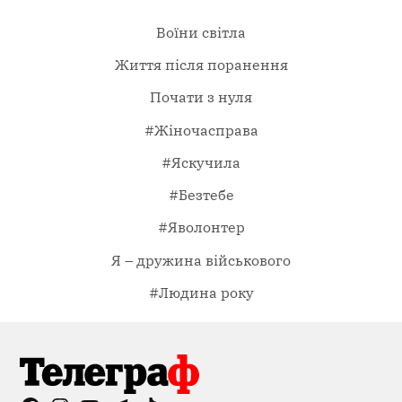
Воїни світла
Життя після поранення
Почати з нуля
#Жіночасправа
#Яскучила
#Безтебе
#Яволонтер
Я – дружина військового
#Людина року