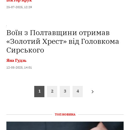
25-07-2025, 12:29
Воїн з Полтавщини отримав
«Золотий Хрест» від Головкома
Сирського
Яна Гудзь
12-05-2025, 14:01
Пагінація
1
2
3
4
записів
ТОП НОВИНА