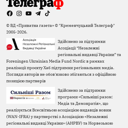
Facebook
Instagram
YouTube
Telegram
TikTok
Viber
Page
©
ВД «Приватна газета»
©
"Кременчуцький Телеграф"
2005-2026.
Здійснено за підтримки
Асоціації “Незалежні
регіональні видавці України” та
Foreningen Ukrainian Media Fund Nordic в рамках
реалізації проєкту Хаб підтримки регіональних медіа.
Погляди авторів не обов'язково збігаються з офіційною
позицією партнерів
Здійснено за підтримки
програми «Сильніші разом:
Медіа та Демократія», що
реалізується Всесвітньою асоціацією видавців новин
(WAN-IFRA) у партнерстві з Асоціацією «Незалежні
регіональні видавці України» (АНРВУ) та Норвезькою