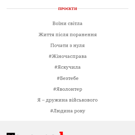
ПРОЄКТИ
Воїни світла
Життя після поранення
Почати з нуля
#Жіночасправа
#Яскучила
#Безтебе
#Яволонтер
Я – дружина військового
#Людина року