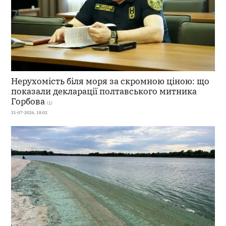
Нерухомість біля моря за скромною ціною: що
показали декларації полтавського митника
Горбова
(1)
31-07-2026, 18:02