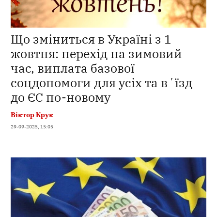
Що зміниться в Україні з 1
жовтня: перехід на зимовий
час, виплата базової
соцдопомоги для усіх та вʼїзд
до ЄС по-новому
Віктор Крук
29-09-2025, 15:05