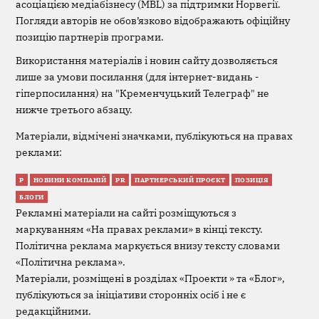
асоціацією медіабізнесу (MBL) за підтримки Норвегії.
Погляди авторів не обов’язково відображають офіційну
позицію партнерів програми.
Використання матеріалів і новин сайту дозволяється
лише за умови посилання (для інтернет-видань -
гіперпосилання) на "Кременчуцький Телеграф" не
нижче третього абзацу.
Матеріали, відмічені значками, публікуються на правах
реклами:
Р
НОВИНИ КОМПАНІЙ
PR
ПАРТНЕРСЬКИЙ ПРОЄКТ
ПОЗИЦІЯ
БЛОГИ
Рекламні матеріали на сайті розміщуються з
маркуванням «На правах реклами» в кінці тексту.
Політична реклама маркується внизу тексту словами
«Політична реклама».
Матеріали, розміщені в розділах «Проекти » та «Блог»,
публікуються за ініціативи сторонніх осіб і не є
редакційними.