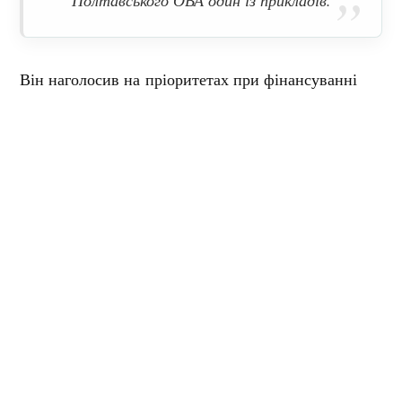
Полтавського ОВА один із прикладів.
Він наголосив на пріоритетах при фінансуванні
ремонтів об’єктів некритичної інфраструктури.
— Багато людей підходять з
проханнями про ремонти. Але
ремонтувати будемо не тому, що
хтось захотів, знайшов підходи чи
активні депутати, а тому, що це
дійсно необхідно. Після системного
аналізу ситуації Це стосується і
лікарень, і шкіл, і доріг
, — пояснив
Філіп Пронін.