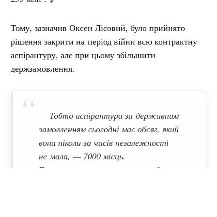
Тому, зазначив Оксен Лісовий, було прийнято
рішення закрити на період війни всю контрактну
аспірантуру, але при цьому збільшити
держзамовлення.
— Тобто аспірантура за державним
замовленням сьогодні має обсяг, який
вона ніколи за часів незалежності
не мала, — 7000 місць.
Бо ми ризикували залишитись без
справжніх науковців, які не готові
платити 6?800 за свій вступ,
—
пояснив він.