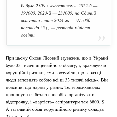
їх було 2300 з «хвостиком». 2022-й —
19?000, 2023-й — 23?000, на Єдиний
вступний іспит 2024-го — 91?000
чоловіків 25+,
— розповів міністр
освіти.
При цьому Оксен Лісовий зауважив, що в Україні
було 33 тисячі ліцензійного обсягу, і, враховуючи
корупційні ризики, «ми зрозуміли, що зараз ці
люди заповнять собою всі ці 33 тисячі місць». Він
пояснив, що наразі у різних Телеграм-каналах
пропонується безліч способів організувати
відстрочку, і «вартість» аспірантури там 6800. $
А загальний обсяг корупційного ризику складав
255 млн . $