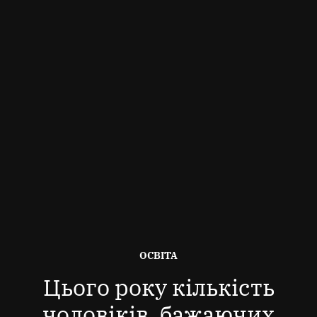
ОПУБЛІКОВАНО
ОСВІТА
В
Цього року кількість
чоловіків, бажаючих