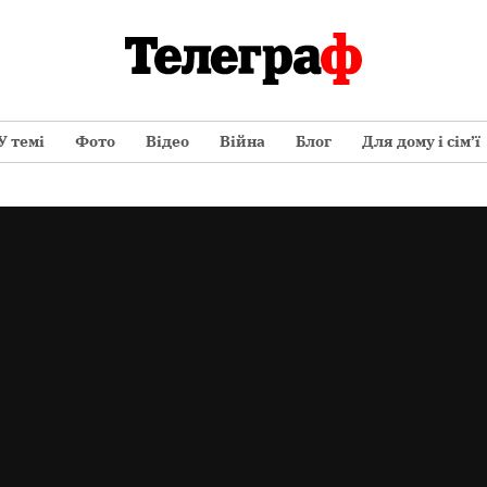
У темі
Фото
Відео
Війна
Блог
Для дому і сім’ї