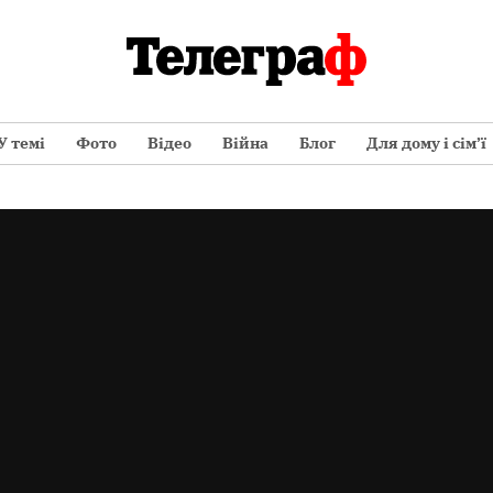
У темі
Фото
Відео
Війна
Блог
Для дому і сім’ї