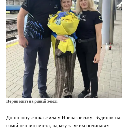
Перші миті на рідній землі
До полону жінка жила у Новоазовську. Будинок на
самій околиці міста, одразу за яким починався