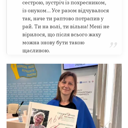
сестрою, зустріч із похресником,
із онуком… Усе разом відчувалося
так, наче ти раптово потрапив у
рай. Ти на волі, ти вільна! Мені не
вірилося, що після всього жаху
можна знову бути такою
щасливою.