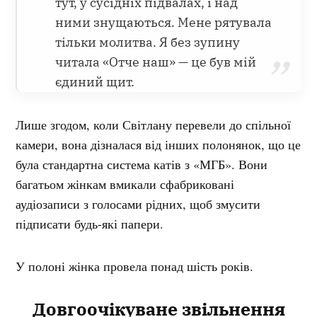
тут, у сусідніх підвалах, і над
ними знущаються. Мене рятувала
тільки молитва. Я без зупину
читала «Отче наш» — це був мій
єдиний щит.
Лише згодом, коли Світлану перевели до спільної
камери, вона дізналася від інших полонянок, що це
була стандартна система катів з «МГБ». Вони
багатьом жінкам вмикали сфабриковані
аудіозаписи з голосами рідних, щоб змусити
підписати будь-які папери.
У полоні жінка провела понад шість років.
Довгоочікуване звільнення