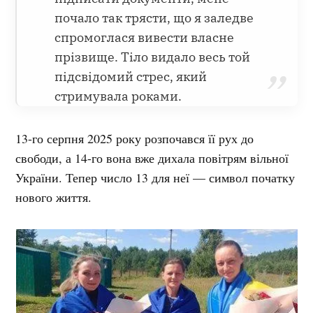
почало так трясти, що я заледве
спромоглася вивести власне
прізвище. Тіло видало весь той
підсвідомий стрес, який
стримувала роками.
13-го серпня 2025 року розпочався її рух до
свободи, а 14-го вона вже дихала повітрям вільної
України. Тепер число 13 для неї — символ початку
нового життя.