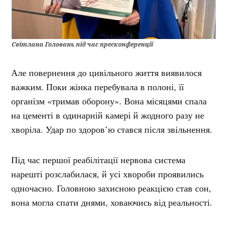
Світлана Головань під час пресконференції
Але повернення до цивільного життя виявилося
важким. Поки жінка перебувала в полоні, її
організм «тримав оборону». Вона місяцями спала
на цементі в одинарній камері й жодного разу не
хворіла. Удар по здоров’ю стався після звільнення.
Під час першої реабілітації нервова система
нарешті розслабилася, й усі хвороби проявились
одночасно. Головною захисною реакцією став сон,
вона могла спати днями, ховаючись від реальності.