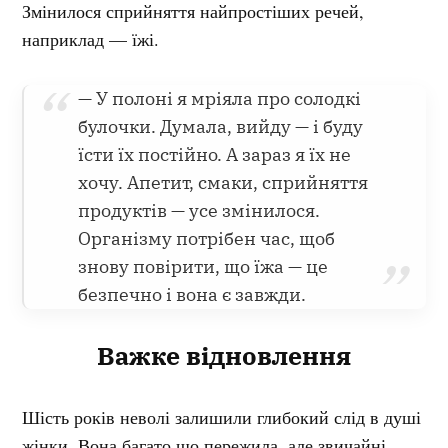
Змінилося сприйняття найпростіших речей,
наприклад — їжі.
— У полоні я мріяла про солодкі
булочки. Думала, вийду — і буду
їсти їх постійно. А зараз я їх не
хочу. Апетит, смаки, сприйняття
продуктів — усе змінилося.
Організму потрібен час, щоб
знову повірити, що їжа — це
безпечно і вона є завжди.
Важке відновлення
Шість років неволі залишили глибокий слід в душі
жінки. Вона багато що пережила, але звичайні