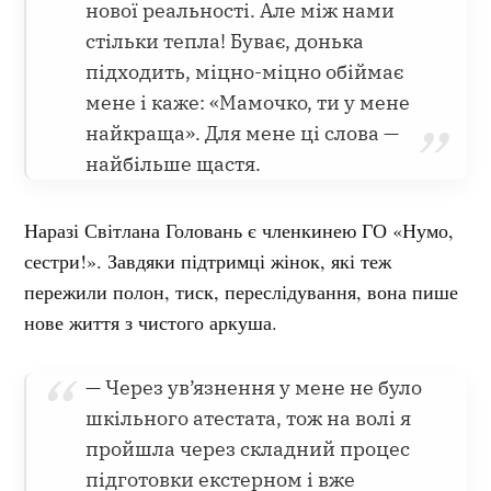
нової реальності. Але між нами
стільки тепла! Буває, донька
підходить, міцно-міцно обіймає
мене і каже: «Мамочко, ти у мене
найкраща». Для мене ці слова —
найбільше щастя.
Наразі Світлана Головань є членкинею ГО «Нумо,
сестри!». Завдяки підтримці жінок, які теж
пережили полон, тиск, переслідування, вона пише
нове життя з чистого аркуша.
— Через ув’язнення у мене не було
шкільного атестата, тож на волі я
пройшла через складний процес
підготовки екстерном і вже