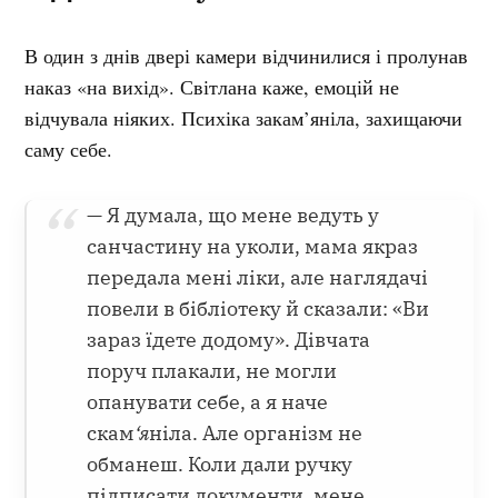
В один з днів двері камери відчинилися і пролунав
наказ «на вихід». Світлана каже, емоцій не
відчувала ніяких. Психіка закам’яніла, захищаючи
саму себе.
— Я думала, що мене ведуть у
санчастину на уколи, мама якраз
передала мені ліки, але наглядачі
повели в бібліотеку й сказали: «Ви
зараз їдете додому». Дівчата
поруч плакали, не могли
опанувати себе, а я наче
скам
‘я
ніла. Але організм не
обманеш. Коли дали ручку
підписати документи, мене