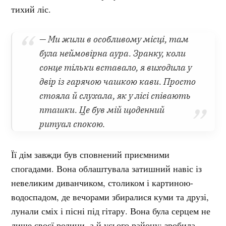
тихий ліс.
— Ми жили в особливому місці, там
була неймовірна аура. Зранку, коли
сонце тільки вставало, я виходила у
двір із гарячою чашкою кави. Просто
стояла й слухала, як у лісі співають
пташки. Це був мій щоденний
ритуал спокою.
Її дім завжди був сповнений приємними
спогадами. Вона облаштувала затишний навіс із
невеликим диванчиком, столиком і картиною-
водоспадом, де вечорами збиралися куми та друзі,
лунали сміх і пісні під гітару. Вона була серцем не
лише своєї родини, а й усього району: зробила