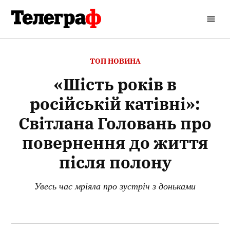
Перейти
до
Кременчуцький
вмісту
Телеграф
ОПУБЛІКОВАНО
ТОП НОВИНА
В
«Шість років в
російській катівні»:
Світлана Головань про
повернення до життя
після полону
Увесь час мріяла про зустріч з доньками