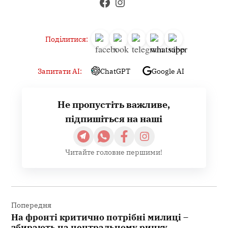
Поділитися:
Запитати AI:
ChatGPT
Google AI
Не пропустіть важливе,
підпишіться на наші
Читайте головне першими!
Навігація
записів
Попередня
На фронті критично потрібні милиці –
збирають на центральному ринку