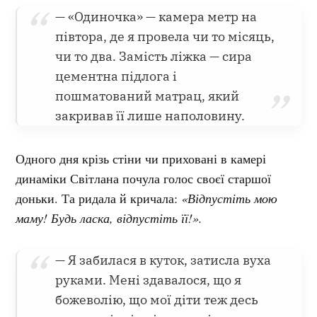
— «Одиночка» — камера метр на
півтора, де я провела чи то місяць,
чи то два. Замість ліжка — сира
цементна підлога і
пошматований матрац, який
закривав її лише наполовину.
Одного дня крізь стіни чи приховані в камері
динаміки Світлана почула голос своєї старшої
доньки. Та ридала й кричала:
«Відпустіть мою
маму! Будь ласка, відпустіть її!».
— Я забилася в куток, затисла вуха
руками. Мені здавалося, що я
божеволію, що мої діти теж десь