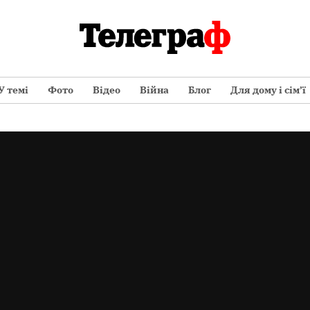
У темі
Фото
Відео
Війна
Блог
Для дому і сім’ї