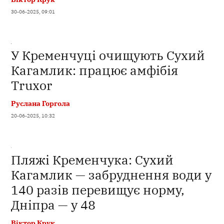
30-06-2025, 09:01
У Кременчуці очищують Сухий
Кагамлик: працює амфібія
Truxor
Руслана Горгола
20-06-2025, 10:32
Пляжі Кременчука: Сухий
Кагамлик — забруднення води у
140 разів перевищує норму,
Дніпра — у 48
Віктор Крук