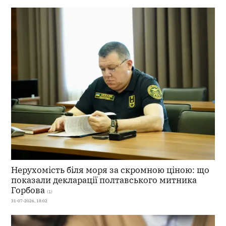
Нерухомість біля моря за скромною ціною: що
показали декларації полтавського митника
Горбова
(1)
31-07-2026, 18:02