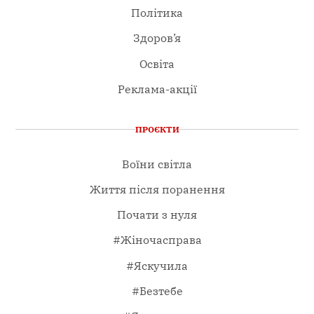
Політика
Здоров’я
Освіта
Реклама-акції
ПРОЄКТИ
Воїни світла
Життя після поранення
Почати з нуля
#Жіночасправа
#Яскучила
#Безтебе