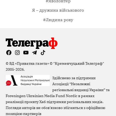
#Яволонтер
Я – дружина військового
#Людина року
Facebook
Instagram
YouTube
Telegram
TikTok
Viber
Page
©
ВД «Приватна газета»
©
"Кременчуцький Телеграф"
2005-2026.
Здійснено за підтримки
Асоціації “Незалежні
регіональні видавці України” та
Foreningen Ukrainian Media Fund Nordic в рамках
реалізації проєкту Хаб підтримки регіональних медіа.
Погляди авторів не обов'язково збігаються з офіційною
позицією партнерів