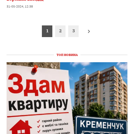
31-05-2024, 12:38
Пагінація
1
2
3
записів
ТОП НОВИНА