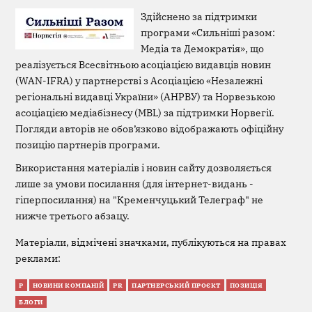
Здійснено за підтримки
програми «Сильніші разом:
Медіа та Демократія», що
реалізується Всесвітньою асоціацією видавців новин
(WAN-IFRA) у партнерстві з Асоціацією «Незалежні
регіональні видавці України» (АНРВУ) та Норвезькою
асоціацією медіабізнесу (MBL) за підтримки Норвегії.
Погляди авторів не обов’язково відображають офіційну
позицію партнерів програми.
Використання матеріалів і новин сайту дозволяється
лише за умови посилання (для інтернет-видань -
гіперпосилання) на "Кременчуцький Телеграф" не
нижче третього абзацу.
Матеріали, відмічені значками, публікуються на правах
реклами:
Р
НОВИНИ КОМПАНІЙ
PR
ПАРТНЕРСЬКИЙ ПРОЄКТ
ПОЗИЦІЯ
БЛОГИ