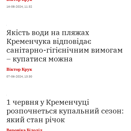
16-08-2024, 11:32
Якість води на пляжах
Кременчука відповідає
санітарно-гігієнічним вимогам
– купатися можна
Віктор Крук
07-06-2024, 13:30
1 червня у Кременчуці
розпочнеться купальний сезон:
який стан річок
Вероніка Білодід