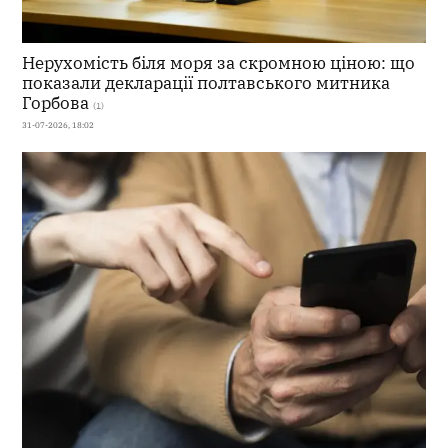
Нерухомість біля моря за скромною ціною: що
показали декларації полтавського митника
Горбова
(1)
31-07-2026, 18:02