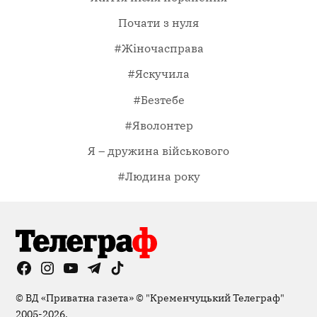
Почати з нуля
#Жіночасправа
#Яскучила
#Безтебе
#Яволонтер
Я – дружина військового
#Людина року
Facebook
Instagram
YouTube
Telegram
TikTok
Viber
Page
©
ВД «Приватна газета»
©
"Кременчуцький Телеграф"
2005-2026.