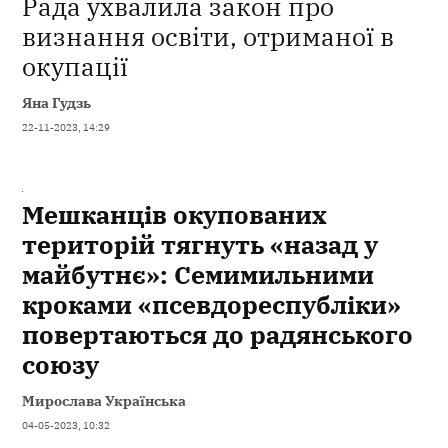
Рада ухвалила закон про
визнання освіти, отриманої в
окупації
Яна Гудзь
22-11-2023, 14:29
Мешканців окупованих
територій тягнуть «назад у
майбутнє»: Семимильними
кроками «псевдореспубліки»
повертаються до радянського
союзу
Мирослава Українська
04-05-2023, 10:32