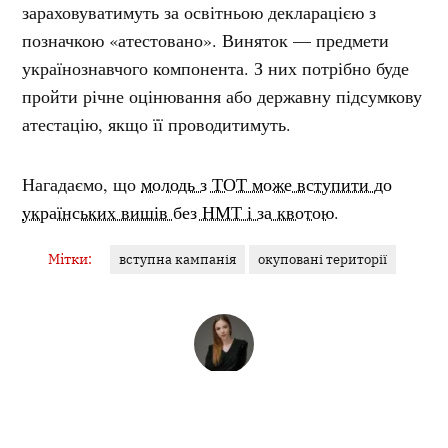
зараховуватимуть за освітньою декларацією з
позначкою «атестовано». Виняток — предмети
українознавчого компонента. З них потрібно буде
пройти річне оцінювання або державну підсумкову
атестацію, якщо її проводитимуть.
Нагадаємо, що
молодь з ТОТ може вступити до
українських вишів без НМТ і за квотою
.
Мітки:
вступна кампанія
окуповані території
РУСЛАНА ГОРГОЛА
Редакторка
Спочатку було слово. Потім його відредагували.