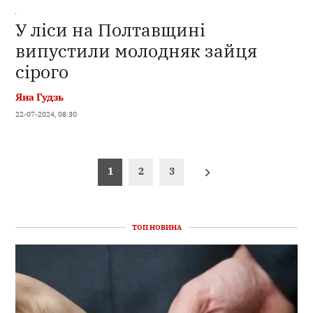
У ліси на Полтавщині
випустили молодняк зайця
сірого
Яна Гудзь
22-07-2024, 08:30
Пагінація
1
2
3
записів
ТОП НОВИНА