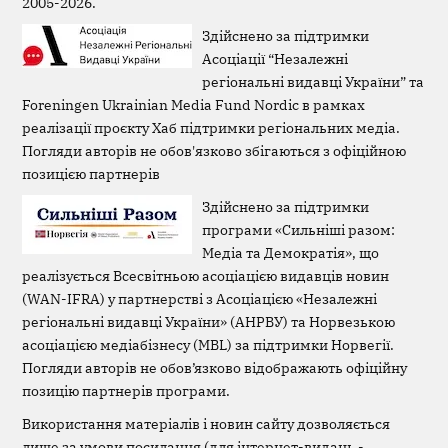
2005-2026.
Здійснено за підтримки
Асоціації “Незалежні
регіональні видавці України” та
Foreningen Ukrainian Media Fund Nordic в рамках
реалізації проєкту Хаб підтримки регіональних медіа.
Погляди авторів не обов'язково збігаються з офіційною
позицією партнерів
Здійснено за підтримки
програми «Сильніші разом:
Медіа та Демократія», що
реалізується Всесвітньою асоціацією видавців новин
(WAN-IFRA) у партнерстві з Асоціацією «Незалежні
регіональні видавці України» (АНРВУ) та Норвезькою
асоціацією медіабізнесу (MBL) за підтримки Норвегії.
Погляди авторів не обов’язково відображають офіційну
позицію партнерів програми.
Використання матеріалів і новин сайту дозволяється
лише за умови посилання (для інтернет-видань -