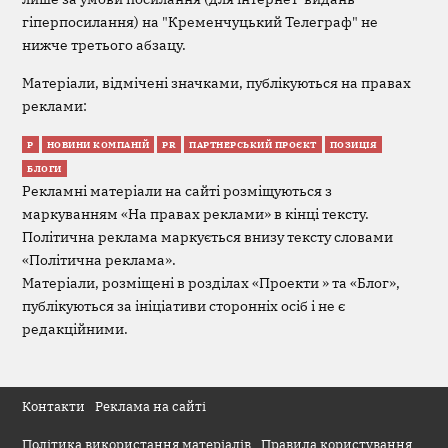
гіперпосилання) на "Кременчуцький Телеграф" не
нижче третього абзацу.
Матеріали, відмічені значками, публікуються на правах
реклами:
Р
НОВИНИ КОМПАНІЙ
PR
ПАРТНЕРСЬКИЙ ПРОЄКТ
ПОЗИЦІЯ
БЛОГИ
Рекламні матеріали на сайті розміщуються з
маркуванням «На правах реклами» в кінці тексту.
Політична реклама маркується внизу тексту словами
«Політична реклама».
Матеріали, розміщені в розділах «Проекти » та «Блог»,
публікуються за ініціативи сторонніх осіб і не є
редакційними.
Контакти
Реклама на сайті
Політика використання матеріалів
Правила користування