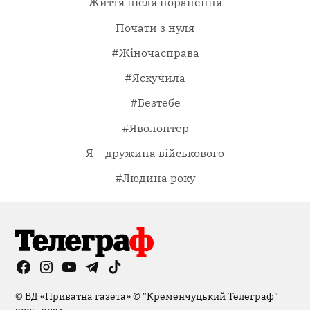
Життя після поранення
Почати з нуля
#Жіночасправа
#Яскучила
#Безтебе
#Яволонтер
Я – дружина військового
#Людина року
Facebook
Instagram
YouTube
Telegram
TikTok
Viber
Page
©
ВД «Приватна газета»
©
"Кременчуцький Телеграф"