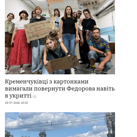
Кременчуківці з картонками
вимагали повернути Федорова навіть
в укритті
(1)
25-07-2026, 20:02