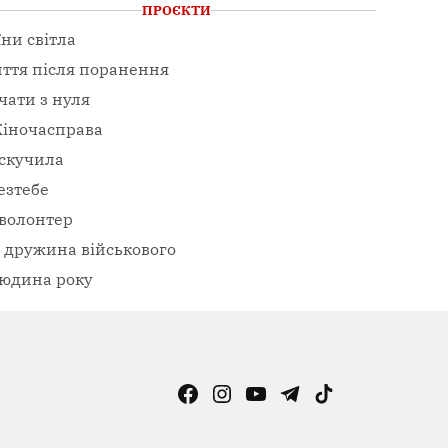
ПРОЄКТИ
їни світла
ття після поранення
чати з нуля
іночасправа
скучила
езтебе
волонтер
– дружина військового
юдина року
Facebook
Instagram
YouTube
Telegram
TikTok
Viber
Page