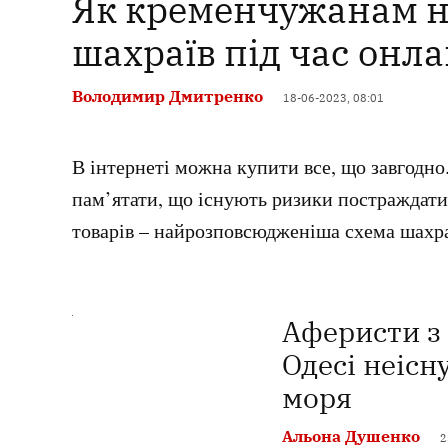
Як кременчужанам н
шахраїв під час онл
Володимир Дмитренко
18-06-2023, 08:01
В інтернеті можна купити все, що завгодно.
пам’ятати, що існують ризики постраждати
товарів – найрозповсюдженіша схема шахра
Аферисти з
Одесі неісн
моря
Альона Душенко
2