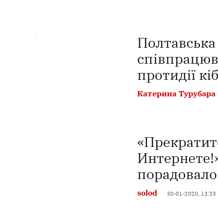
Полтавська
співпрацюв
протидії кі
Катерина Турубара
«Прекратит
Интернете!
порадовал
solod
30-01-2020, 13:33