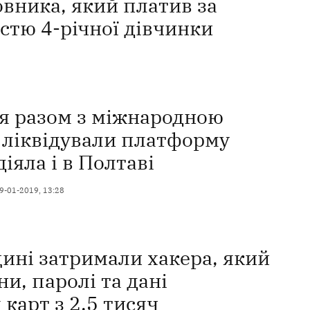
вника, який платив за
астю 4-річної дівчинки
ія разом з міжнародною
 ліквідували платформу
діяла і в Полтаві
9-01-2019, 13:28
ині затримали хакера, який
ни, паролі та дані
 карт з 2,5 тисяч