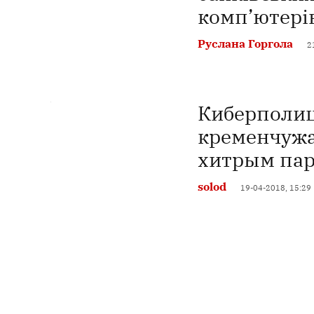
комп’ютері
Руслана Горгола
2
Киберполиц
кременчужа
хитрым па
solod
19-04-2018, 15:29