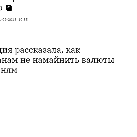
в
1-09-2018, 10:35
ия рассказала, как
нам не намайнить валюты
рням