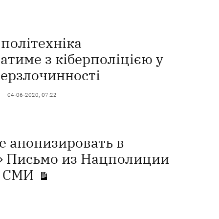
 політехніка
атиме з кіберполіцією у
берзлочинності
04-06-2020, 07:22
е анонизировать в
» Письмо из Нацполиции
о СМИ