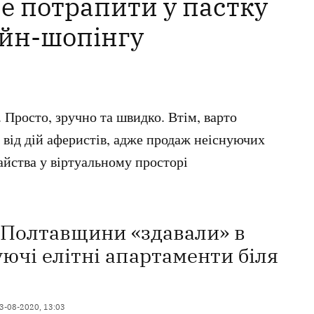
е потрапити у пастку
айн-шопінгу
 Просто, зручно та швидко. Втім, варто
 від дій аферистів, адже продаж неіснуючих
йства у віртуальному просторі
 Полтавщини «здавали» в
уючі елітні апартаменти біля
3-08-2020, 13:03