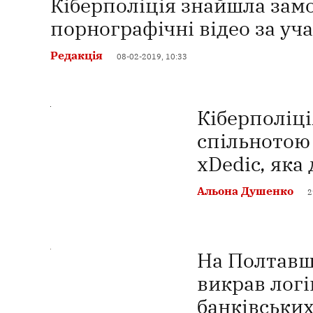
Кіберполіція знайшла замо
порнографічні відео за уч
Редакція
08-02-2019, 10:33
Кіберполіц
спільнотою
xDedic, яка 
Альона Душенко
2
На Полтавщ
викрав логі
банківських