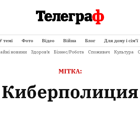
У темі
Фото
Відео
Війна
Блог
Для дому і сім’ї
айні новини
Здоров’я
Бізнес/Робота
Споживач
Культура
О
МІТКА:
киберполиция