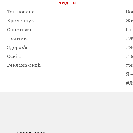
РОЗДІЛИ
Топ новина
Во
Кременчук
Жи
Споживач
По
Політика
#Ж
Здоров’я
#Я
Освіта
#Б
Реклама-акції
#Я
Я 
#Л