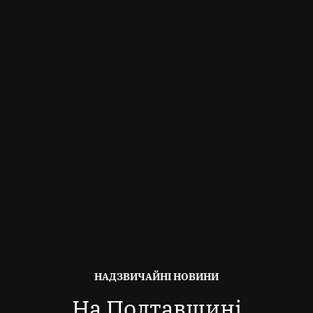
ОПУБЛІКОВАНО
НАДЗВИЧАЙНІ НОВИНИ
В
На Полтавщині