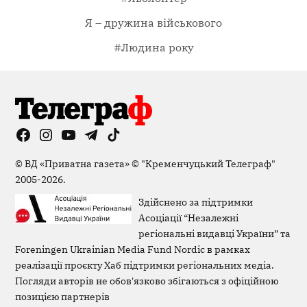
Я – дружина військового
#Людина року
Facebook
Instagram
YouTube
Telegram
TikTok
Viber
Page
©
ВД «Приватна газета»
©
"Кременчуцький Телеграф"
2005-2026.
Здійснено за підтримки
Асоціації “Незалежні
регіональні видавці України” та
Foreningen Ukrainian Media Fund Nordic в рамках
реалізації проєкту Хаб підтримки регіональних медіа.
Погляди авторів не обов'язково збігаються з офіційною
позицією партнерів