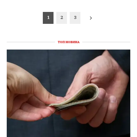
Пагінація
1
2
3
записів
ТОП НОВИНА