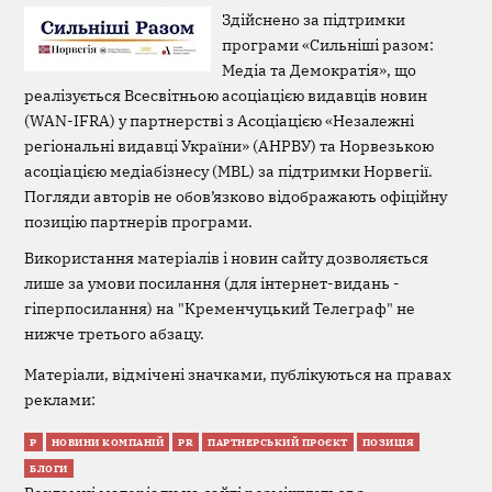
Здійснено за підтримки
програми «Сильніші разом:
Медіа та Демократія», що
реалізується Всесвітньою асоціацією видавців новин
(WAN-IFRA) у партнерстві з Асоціацією «Незалежні
регіональні видавці України» (АНРВУ) та Норвезькою
асоціацією медіабізнесу (MBL) за підтримки Норвегії.
Погляди авторів не обов’язково відображають офіційну
позицію партнерів програми.
Використання матеріалів і новин сайту дозволяється
лише за умови посилання (для інтернет-видань -
гіперпосилання) на "Кременчуцький Телеграф" не
нижче третього абзацу.
Матеріали, відмічені значками, публікуються на правах
реклами:
Р
НОВИНИ КОМПАНІЙ
PR
ПАРТНЕРСЬКИЙ ПРОЄКТ
ПОЗИЦІЯ
БЛОГИ