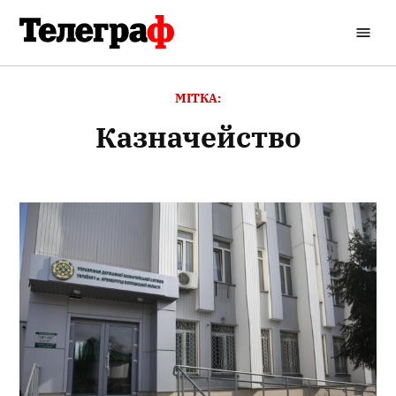
Перейти
до
Кременчуцький
вмісту
Телеграф
МІТКА:
казначейство