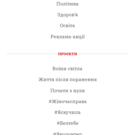
Політика
Здоров’я
Освіта
Реклама-акції
ПРОЄКТИ
Воїни світла
Життя після поранення
Почати з нуля
#Жіночасправа
#Яскучила
#Безтебе
#Яволонтер