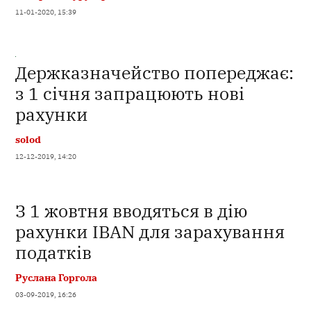
11-01-2020, 15:39
Держказначейство попереджає:
з 1 січня запрацюють нові
рахунки
solod
12-12-2019, 14:20
З 1 жовтня вводяться в дію
рахунки IBAN для зарахування
податків
Руслана Горгола
03-09-2019, 16:26