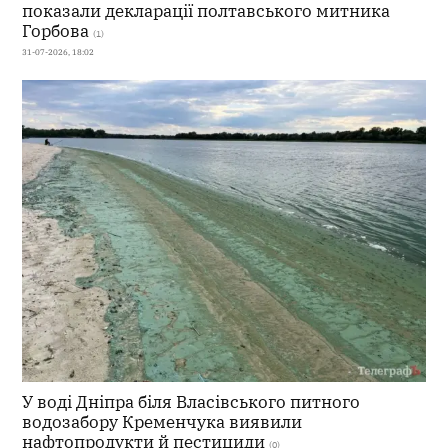
показали декларації полтавського митника
Горбова
(1)
31-07-2026, 18:02
У воді Дніпра біля Власівського питного
водозабору Кременчука виявили
нафтопродукти й пестициди
(0)