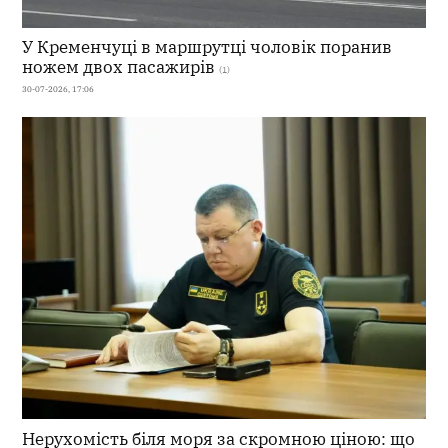
У Кременчуці в маршрутці чоловік поранив
ножем двох пасажирів
(1)
30-07-2026, 17:06
Нерухомість біля моря за скромною ціною: що