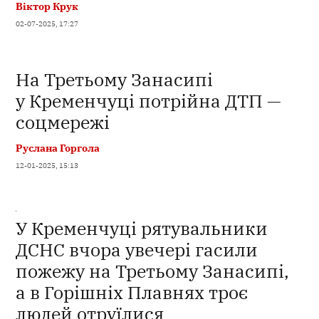
Віктор Крук
02-07-2025, 17:27
На Третьому Занасипі
у Кременчуці потрійна ДТП —
соцмережі
Руслана Горгола
12-01-2025, 15:13
У Кременчуці рятувальники
ДСНС вчора увечері гасили
пожежу на Третьому Занасипі,
а в Горішніх Плавнях троє
людей отруїлися