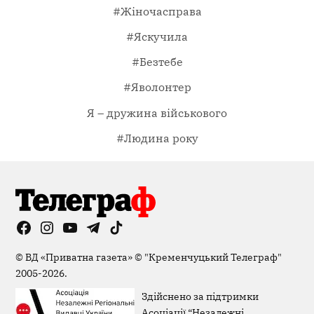
#Жіночасправа
#Яскучила
#Безтебе
#Яволонтер
Я – дружина військового
#Людина року
Facebook
Instagram
YouTube
Telegram
TikTok
Viber
Page
©
ВД «Приватна газета»
©
"Кременчуцький Телеграф"
2005-2026.
Здійснено за підтримки
Асоціації “Незалежні