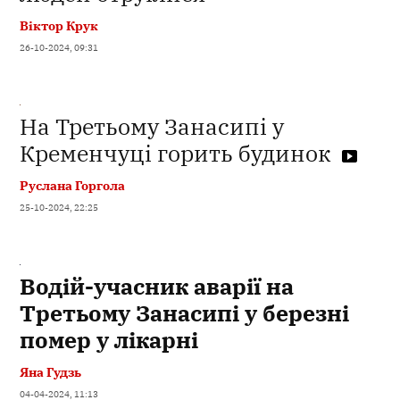
Віктор Крук
26-10-2024, 09:31
На Третьому Занасипі у
Кременчуці горить будинок
Руслана Горгола
25-10-2024, 22:25
Водій-учасник аварії на
Третьому Занасипі у березні
помер у лікарні
Яна Гудзь
04-04-2024, 11:13