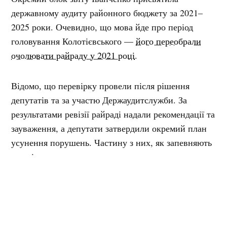
державному аудиту районного бюджету за 2021–
2025 роки. Очевидно, що мова йде про період
головування Колотієвського —
його переобрали
очолювати райраду у 2021 році
.
Відомо, що перевірку провели після рішення
депутатів та за участю Держаудитслужби. За
результатами ревізії райраді надали рекомендації та
зауваження, а депутати затвердили окремий план
усунення порушень. Частину з них, як запевняють
у раді, вже виконали.
У фінансовій частині звіту районна рада
відзначила перевиконання плану надходжень від
оренди комунального майна. Якщо спочатку