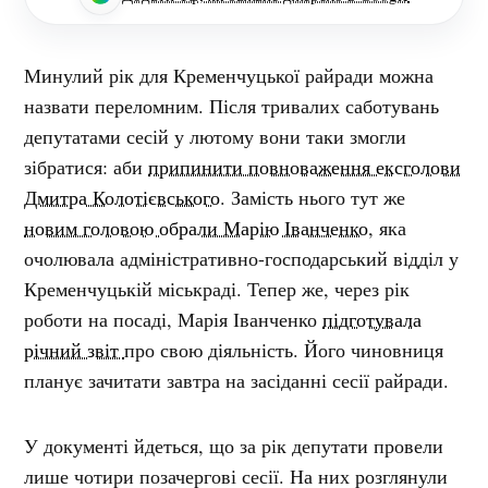
Минулий рік для Кременчуцької райради можна
назвати переломним. Після тривалих саботувань
депутатами сесій у лютому вони таки змогли
зібратися: аби
припинити повноваження ексголови
Дмитра Колотієвського
. Замість нього тут же
новим головою обрали Марію Іванченко
, яка
очолювала адміністративно-господарський відділ у
Кременчуцькій міськраді. Тепер же, через рік
роботи на посаді, Марія Іванченко
підготувала
річний звіт
про свою діяльність. Його чиновниця
планує зачитати завтра на засіданні сесії райради.
У документі йдеться, що за рік депутати провели
лише чотири позачергові сесії. На них розглянули