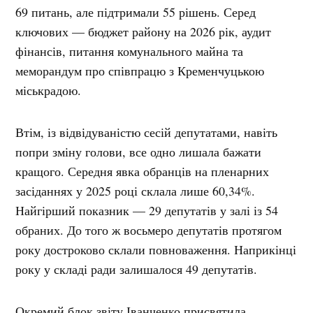
69 питань, але підтримали 55 рішень. Серед
ключових — бюджет району на 2026 рік, аудит
фінансів, питання комунального майна та
меморандум про співпрацю з Кременчуцькою
міськрадою.
Втім, із відвідуваністю сесій депутатами, навіть
попри зміну голови, все одно лишала бажати
кращого. Середня явка обранців на пленарних
засіданнях у 2025 році склала лише 60,34%.
Найгірший показник — 29 депутатів у залі із 54
обраних. До того ж восьмеро депутатів протягом
року достроково склали повноваження. Наприкінці
року у складі ради залишалося 49 депутатів.
Окремий блок звіту Іванченко присвятила