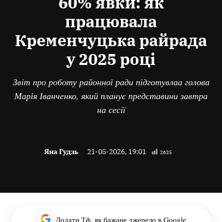
60% явки: як
працювала
Кременчуцька райрада
у 2025 році
Звіт про роботу районної ради підготувлаа голова
Марія Іванченко, який планує представини завтра
на сесії
Яна Гудзь
21-05-2026, 19:01
2625
Додати Тф, як бажане джерело в Google