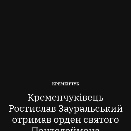
ОПУБЛІКОВАНО
КРЕМЕНЧУК
В
Кременчуківець
Ростислав Зауральський
отримав орден святого
Пантелеймона