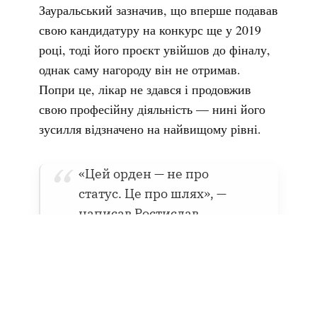
Зауральський зазначив, що вперше подавав
свою кандидатуру на конкурс ще у 2019
році, тоді його проєкт увійшов до фіналу,
однак саму нагороду він не отримав.
Попри це, лікар не здався і продовжив
свою професійну діяльність — нині його
зусилля відзначено на найвищому рівні.
«Цей орден — не про
статус. Це про шлях», —
написав Ростислав
Зауральський,
подякувавши колегам і
рідним за підтримку.