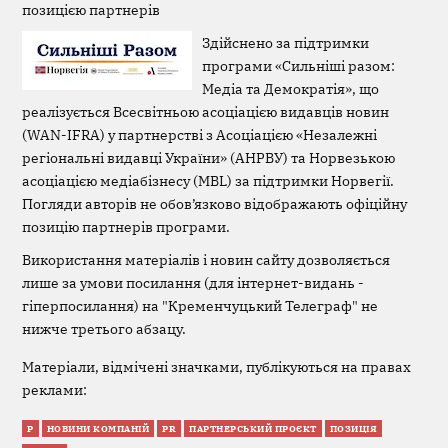
позицією партнерів
Здійснено за підтримки
програми «Сильніші разом:
Медіа та Демократія», що
реалізується Всесвітньою асоціацією видавців новин
(WAN-IFRA) у партнерстві з Асоціацією «Незалежні
регіональні видавці України» (АНРВУ) та Норвезькою
асоціацією медіабізнесу (MBL) за підтримки Норвегії.
Погляди авторів не обов’язково відображають офіційну
позицію партнерів програми.
Використання матеріалів і новин сайту дозволяється
лише за умови посилання (для інтернет-видань -
гіперпосилання) на "Кременчуцький Телеграф" не
нижче третього абзацу.
Матеріали, відмічені значками, публікуються на правах
реклами:
Р
НОВИНИ КОМПАНІЙ
PR
ПАРТНЕРСЬКИЙ ПРОЄКТ
ПОЗИЦІЯ