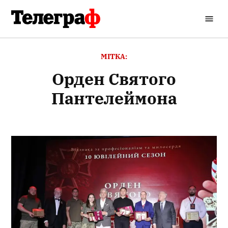
Перейти
до
Кременчуцький
вмісту
Телеграф
МІТКА:
Орден Святого
Пантелеймона