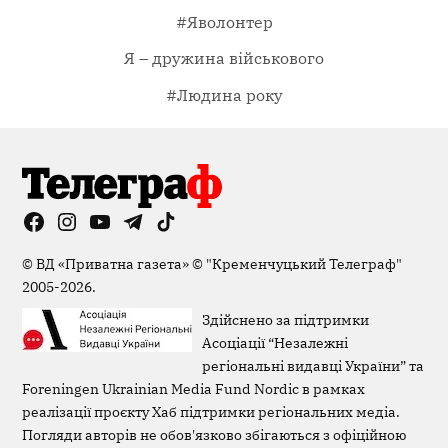
#Яволонтер
Я – дружина військового
#Людина року
Facebook
Instagram
YouTube
Telegram
TikTok
Viber
Page
©
ВД «Приватна газета»
©
"Кременчуцький Телеграф"
2005-2026.
Здійснено за підтримки
Асоціації “Незалежні
регіональні видавці України” та
Foreningen Ukrainian Media Fund Nordic в рамках
реалізації проєкту Хаб підтримки регіональних медіа.
Погляди авторів не обов'язково збігаються з офіційною