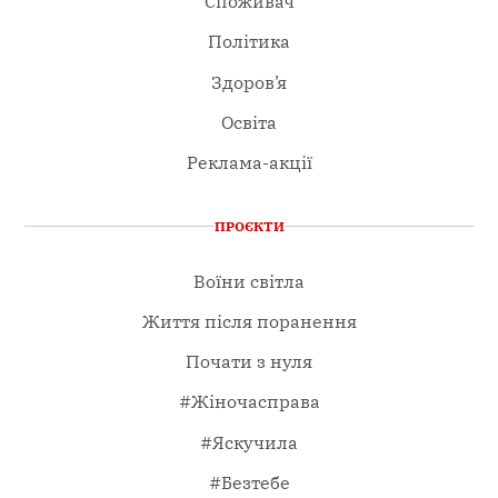
Споживач
Політика
Здоров’я
Освіта
Реклама-акції
ПРОЄКТИ
Воїни світла
Життя після поранення
Почати з нуля
#Жіночасправа
#Яскучила
#Безтебе