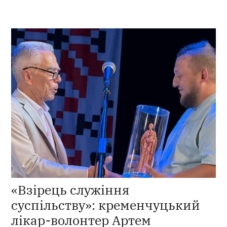
«Взірець служіння
суспільству»: кременчуцький
лікар-волонтер Артем