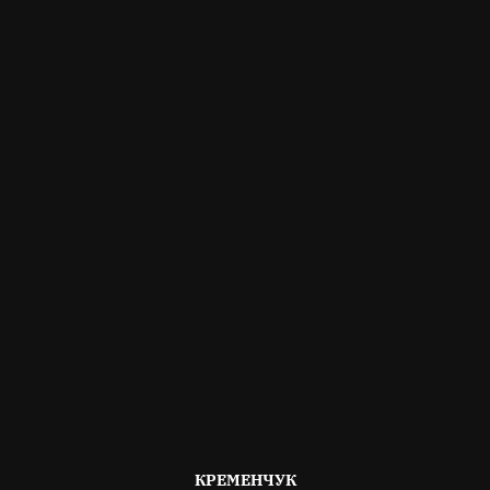
ОПУБЛІКОВАНО
КРЕМЕНЧУК