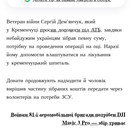
Ветеран війни Сергій Дем’янчук, який
у Кременчуці
просив допомоги під АТБ
, завдяки
небайдужим українцям зібрав певну суму,
потрібну на проведення операції на оці. Наразі
йому допомогли влаштуватися на лікування
у кременчуцький шпиталь.
Донати продовжують надходити й чоловік
вирішив частину зібраних коштів передати через
волонтерів на потреби ЗСУ.
Воїнам 81-ї аеромобільної бригади потрібен DJI
Mavic 3 Pro — збір триває