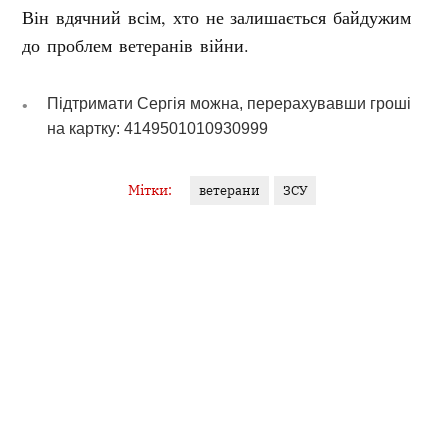
Він вдячний всім, хто не залишається байдужим
до проблем ветеранів війни.
Підтримати Сергія можна, перерахувавши гроші
на картку:
4149501010930999
Мітки:
ветерани
ЗСУ
МИРОСЛАВА УКРАЇНСЬКА
Редакторка
Журналістка, редакторка, публіцистка, авторка медійних
проєктів, громадська діячка. Приїхала з Луганщини.
Інші матеріали від Мирослава Українська