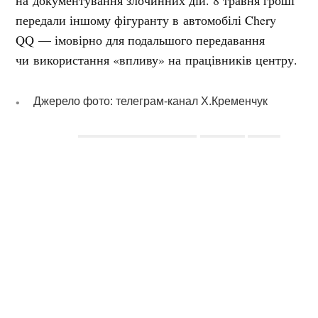
на документування злочинних дій. 8 травня гроші
передали іншому фігуранту в автомобілі Chery
QQ — імовірно для подальшого передавання
чи використання «впливу» на працівників центру.
Джерело фото: телеграм-канал Х.Кременчук
Мітки:
водійське посвідчення
іспити
МВС
підкуп
ВЕРОНІКА БІЛОДІД
Журналіст
Журналіст "Кременчуцького Телеграфа" з 2023 року
Інші матеріали від Вероніка Білодід