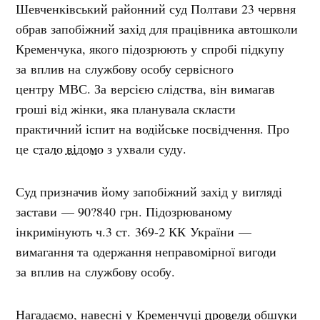
Шевченківський районний суд Полтави 23 червня
обрав запобіжний захід для працівника автошколи
Кременчука, якого підозрюють у спробі підкупу
за вплив на службову особу сервісного
центру МВС. За версією слідства, він вимагав
гроші від жінки, яка планувала скласти
практичний іспит на водійське посвідчення. Про
це
стало відомо
з ухвали суду.
Суд призначив йому запобіжний захід у вигляді
застави — 90?840 грн. Підозрюваному
інкримінують ч.3 ст. 369-2 КК України —
вимагання та одержання неправомірної вигоди
за вплив на службову особу.
Нагадаємо, навесні у Кременчуці
провели
обшуки