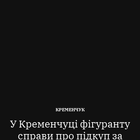
ОПУБЛІКОВАНО
КРЕМЕНЧУК
В
У Кременчуці фігуранту
справи про підкуп за