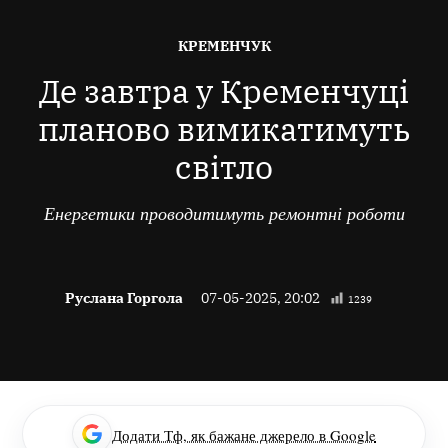
ОПУБЛІКОВАНО
КРЕМЕНЧУК
В
Де завтра у Кременчуці
планово вимикатимуть
світло
Енергетики проводитимуть ремонтні роботи
Руслана Горгола
07-05-2025, 20:02
1239
Додати Тф, як бажане джерело в Google