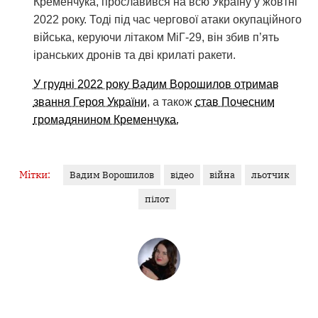
Кременчука, прославився на всю Україну у жовтні
2022 року. Тоді під час чергової атаки окупаційного
війська, керуючи літаком МіГ-29, він збив п’ять
іранських дронів та дві крилаті ракети.
У грудні 2022 року Вадим Ворошилов отримав
звання Героя України
, а також
став Почесним
громадянином Кременчука.
Мітки:
Вадим Ворошилов
відео
війна
льотчик
пілот
ЯНА ГУДЗЬ
Журналістка