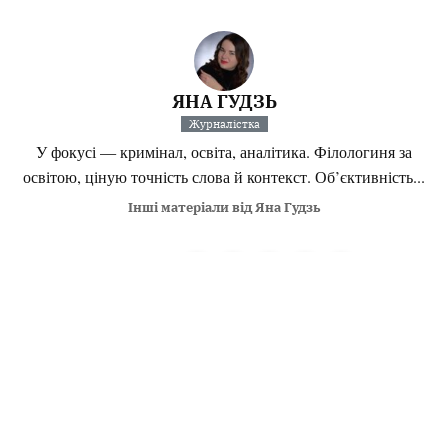
ЯНА ГУДЗЬ
Журналістка
У фокусі — кримінал, освіта, аналітика. Філологиня за
освітою, ціную точність слова й контекст. Об’єктивність...
Інші матеріали від Яна Гудзь
Поділитися:
Запитати AI:
ChatGPT
Google AI
Не пропустіть важливе,
підпишіться на наші