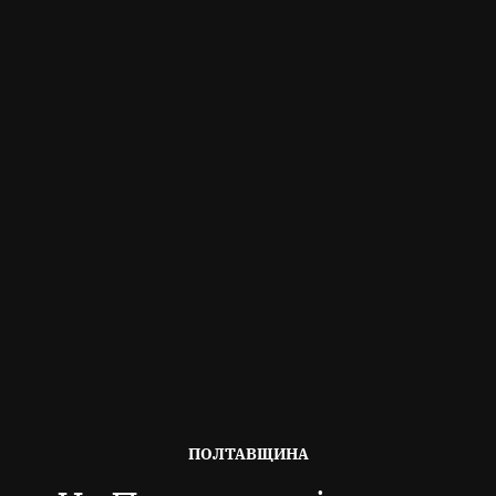
ОПУБЛІКОВАНО
ПОЛТАВЩИНА
В