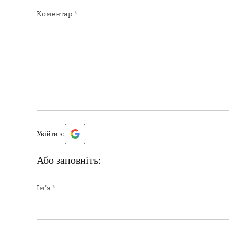
Коментар
*
Увійти з:
Або заповніть:
Ім'я
*