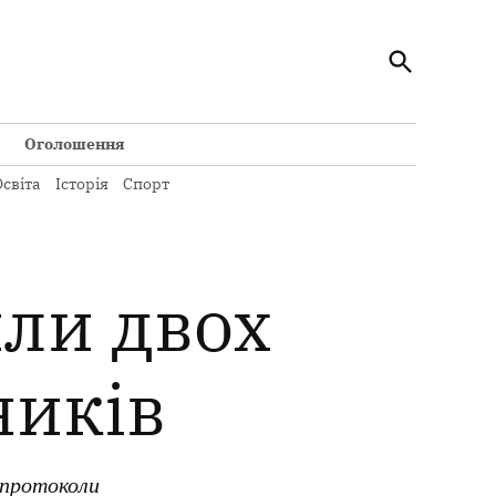
Відкрити
Кременчуцький Телеграф
пошук
Всі новини Кременчука на сайті Кременчуцький
Телеграф
Оголошення
світа
Історія
Спорт
ли двох
ників
нпротоколи