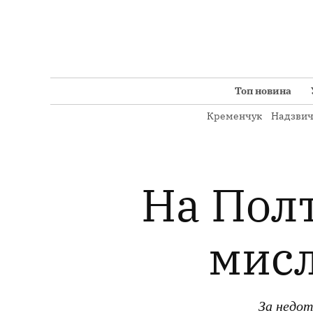
Перейти
до
вмісту
Топ новина
Кременчук
Надзвич
На Пол
мисл
За недотр