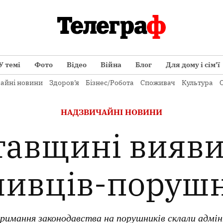
У темі
Фото
Відео
Війна
Блог
Для дому і сім’ї
айні новини
Здоров’я
Бізнес/Робота
Споживач
Культура
О
ОПУБЛІКОВАНО
НАДЗВИЧАЙНІ НОВИНИ
В
тавщині вияви
ивців-поруш
имання законодавства на порушників склали адмі