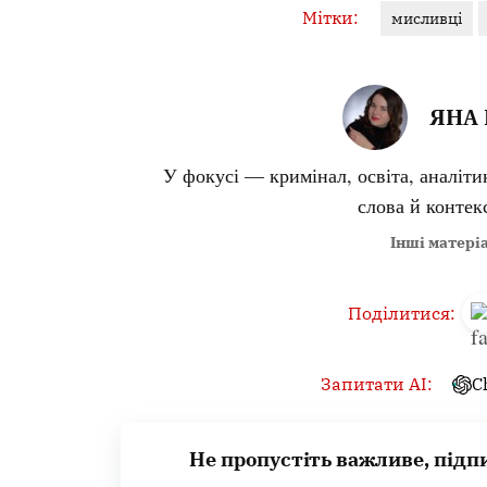
Мітки:
мисливці
ЯНА 
У фокусі — кримінал, освіта, аналіти
слова й контекс
Інші матеріа
Поділитися:
Запитати AI:
C
Не пропустіть важливе, підп