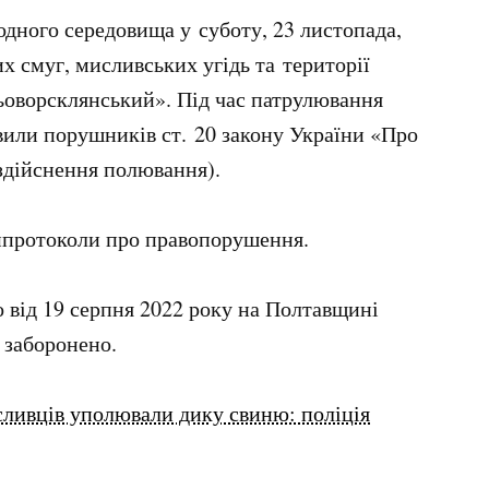
дного середовища у суботу, 23 листопада,
 смуг, мисливських угідь та території
оворсклянський». Під час патрулювання
вили порушників ст. 20 закону України «Про
здійснення полювання).
нпротоколи про правопорушення.
о від 19 серпня 2022 року на Полтавщині
 заборонено.
сливців уполювали дику свиню: поліція