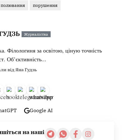
полювання
порушення
ГУДЗЬ
Журналістка
ка. Філологиня за освітою, ціную точність
т. Об’єктивність...
ли від Яна Гудзь
hatGPT
Google AI
ишіться на наші