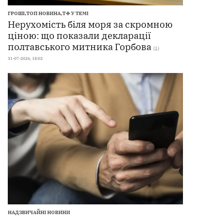
ГРОШІ
,
ТОП НОВИНА
,
ТФ У ТЕМІ
Нерухомість біля моря за скромною
ціною: що показали декларації
полтавського митника Горбова
(1)
31-07-2026, 18:02
НАДЗВИЧАЙНІ НОВИНИ