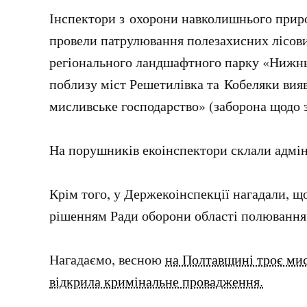
Інспектори з охорони навколишнього приро
провели патрулювання полезахисних лісових
регіонального ландшафтного парку
«Нижнь
поблизу міст Решетилівка та Кобеляки вия
мисливське господарство» (заборона щодо 
На порушників екоінспектори склали адмі
Крім того, у Держекоінспекції нагадали, щ
рішенням Ради оборони області полювання
Нагадаємо, весною
на Полтавщині троє ми
відкрила кримінальне провадження.