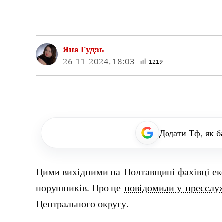
Яна Гудзь
26-11-2024, 18:03
1219
Додати Тф, як б
Цими вихідними на Полтавщині фахівці еко
порушників. Про це
повідомили у пресслу
Центрального округу.