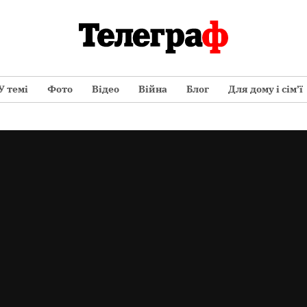
У темі
Фото
Відео
Війна
Блог
Для дому і сім’ї