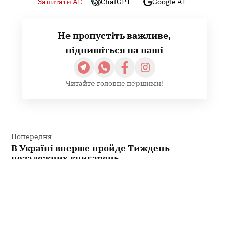
Запитати AI:
ChatGPT
Google AI
Не пропустіть важливе,
підпишіться на наші
Читайте головне першими!
Навігація
записів
Попередня
В Україні вперше пройде Тиждень
незалежних книгарень
Наступна
На Полтавщині в аварії постраждав
мотоцикліст — поліція