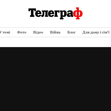
У темі
Фото
Відео
Війна
Блог
Для дому і сім’ї