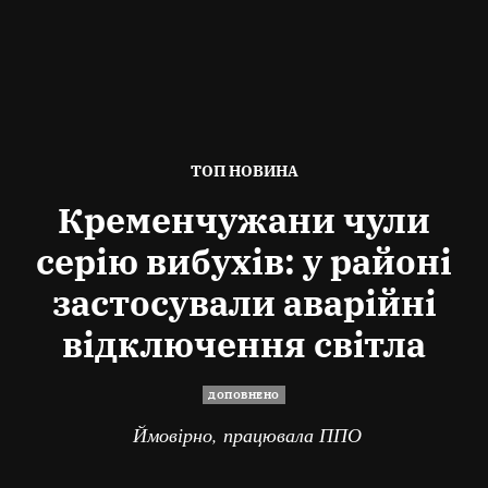
ОПУБЛІКОВАНО
ТОП НОВИНА
В
Кременчужани чули
серію вибухів: у районі
застосували аварійні
відключення світла
ДОПОВНЕНО
Ймовірно, працювала ППО