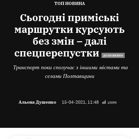
ОПУБЛІКОВАНО
ТОП НОВИНА
В
Сьогодні приміські
маршрутки курсують
без змін – далі
спецперепустки
ДОПОВНЕНО
Транспорт поки сполучає з іншими містами та
селами Полтавщини
Альона Душенко
15-04-2021, 11:48
10090