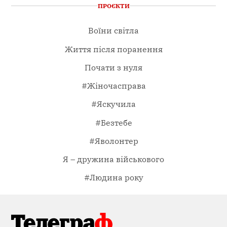
ПРОЄКТИ
Воїни світла
Життя після поранення
Почати з нуля
#Жіночасправа
#Яскучила
#Безтебе
#Яволонтер
Я – дружина військового
#Людина року