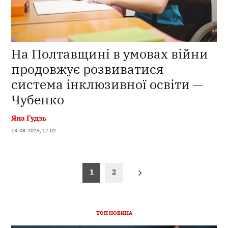
На Полтавщині в умовах війни
продовжує розвиватися
система інклюзивної освіти —
Чубенко
Яна Гудзь
13-08-2025, 17:02
Пагінація
1
2
записів
ТОП НОВИНА