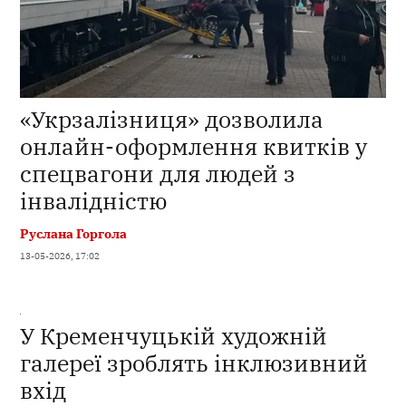
«Укрзалізниця» дозволила
онлайн-оформлення квитків у
спецвагони для людей з
інвалідністю
Руслана Горгола
13-05-2026, 17:02
У Кременчуцькій художній
галереї зроблять інклюзивний
вхід