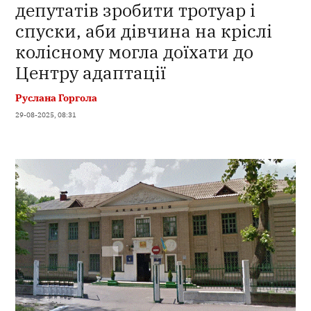
депутатів зробити тротуар і
спуски, аби дівчина на кріслі
колісному могла доїхати до
Центру адаптації
Руслана Горгола
29-08-2025, 08:31