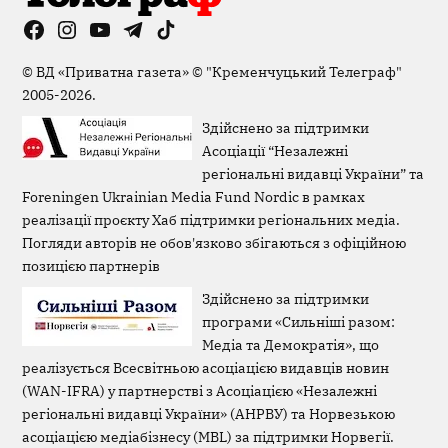
Facebook
Instagram
YouTube
Telegram
TikTok
Viber
Page
©
ВД «Приватна газета»
©
"Кременчуцький Телеграф"
2005-2026.
Здійснено за підтримки
Асоціації “Незалежні
регіональні видавці України” та
Foreningen Ukrainian Media Fund Nordic в рамках
реалізації проєкту Хаб підтримки регіональних медіа.
Погляди авторів не обов'язково збігаються з офіційною
позицією партнерів
Здійснено за підтримки
програми «Сильніші разом:
Медіа та Демократія», що
реалізується Всесвітньою асоціацією видавців новин
(WAN-IFRA) у партнерстві з Асоціацією «Незалежні
регіональні видавці України» (АНРВУ) та Норвезькою
асоціацією медіабізнесу (MBL) за підтримки Норвегії.