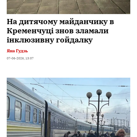
На дитячому майданчику в
Кременчуці знов зламали
інклюзивну гойдалку
Яна Гудзь
07-06-2026, 13:07