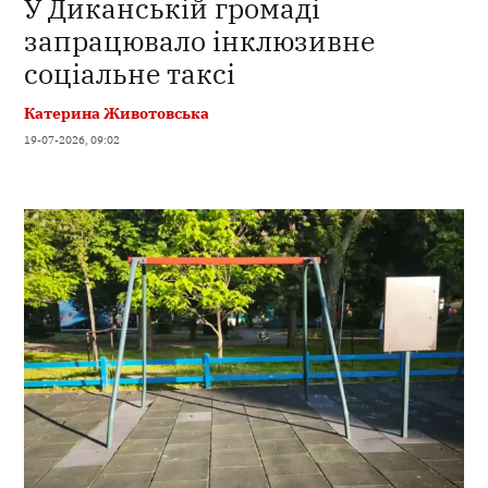
У Диканській громаді
запрацювало інклюзивне
соціальне таксі
Катерина Животовська
19-07-2026, 09:02