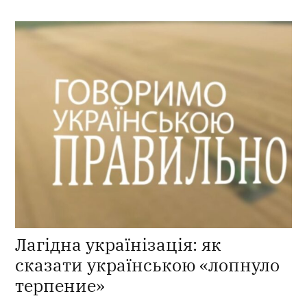
Лагідна українізація: як
сказати українською «лопнуло
терпение»