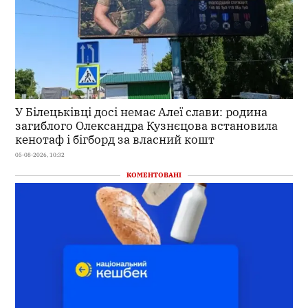
У Білецьківці досі немає Алеї слави: родина
загиблого Олександра Кузнєцова встановила
кенотаф і бігборд за власний кошт
05-08-2026, 10:32
КОМЕНТОВАНІ