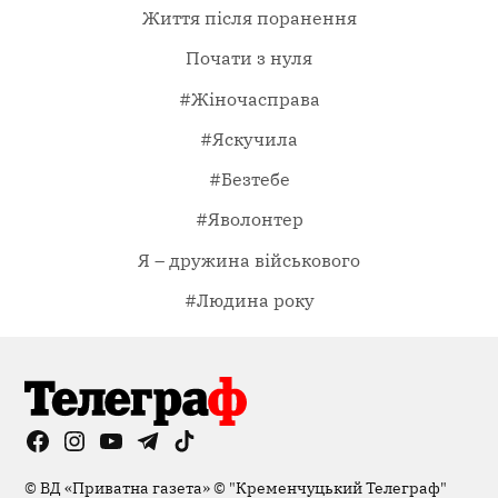
Життя після поранення
Почати з нуля
#Жіночасправа
#Яскучила
#Безтебе
#Яволонтер
Я – дружина військового
#Людина року
Facebook
Instagram
YouTube
Telegram
TikTok
Viber
Page
©
ВД «Приватна газета»
©
"Кременчуцький Телеграф"