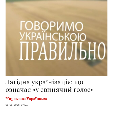
Лагідна українізація: що
означає «у свинячий голос»
Мирослава Українська
05-05-2026, 07:01