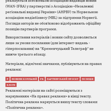
реалізується Всесвітньою асоціацією видавців новин
(WAN-IFRA) у партнерстві з Асоціацією «Незалежні
регіональні видавці України» (АНРВУ) та Норвезькою
асоціацією медіабізнесу (MBL) за підтримки Норвегії.
Погляди авторів не обов’язково відображають офіційну
позицію партнерів програми.
Використання матеріалів і новин сайту дозволяється
лише за умови посилання (для інтернет-видань -
гіперпосилання) на "Кременчуцький Телеграф" не
нижче третього абзацу.
Матеріали, відмічені значками, публікуються на правах
реклами:
Р
НОВИНИ КОМПАНІЙ
PR
ПАРТНЕРСЬКИЙ ПРОЄКТ
ПОЗИЦІЯ
БЛОГИ
Рекламні матеріали на сайті розміщуються з
маркуванням «На правах реклами» в кінці тексту.
Політична реклама маркується внизу тексту словами
«Політична реклама».