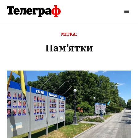
Перейти
до
Кременчуцький
вмісту
Телеграф
МІТКА:
пам’ятки