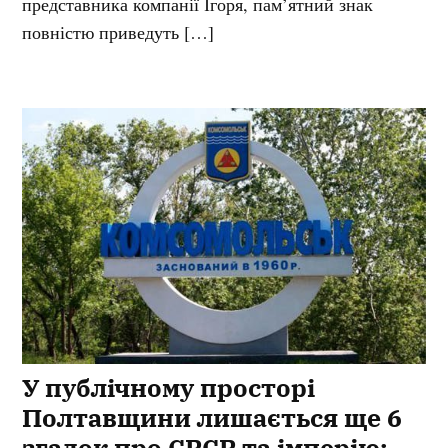
представника компанії Ігоря, пам’ятний знак
повністю приведуть […]
У публічному просторі
Полтавщини лишається ще 6
згадок про СРСР та імперію: