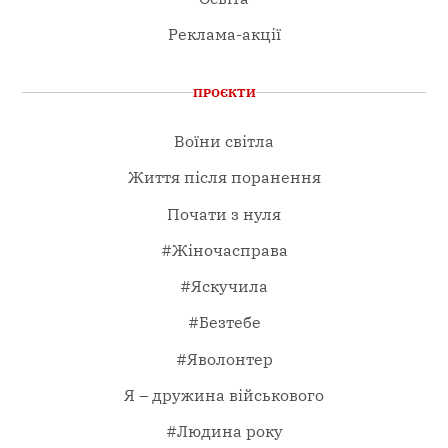
Реклама-акції
ПРОЄКТИ
Воїни світла
Життя після поранення
Почати з нуля
#Жіночасправа
#Яскучила
#Безтебе
#Яволонтер
Я – дружина військового
#Людина року