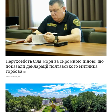
Нерухомість біля моря за скромною ціною: що
показали декларації полтавського митника
Горбова
(1)
31-07-2026, 18:02