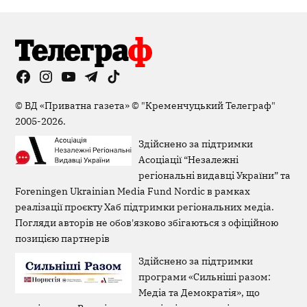
Facebook
Instagram
YouTube
Telegram
TikTok
Viber
Page
©
ВД «Приватна газета»
©
"Кременчуцький Телеграф"
2005-2026.
Здійснено за підтримки
Асоціації “Незалежні
регіональні видавці України” та
Foreningen Ukrainian Media Fund Nordic в рамках
реалізації проєкту Хаб підтримки регіональних медіа.
Погляди авторів не обов'язково збігаються з офіційною
позицією партнерів
Здійснено за підтримки
програми «Сильніші разом:
Медіа та Демократія», що