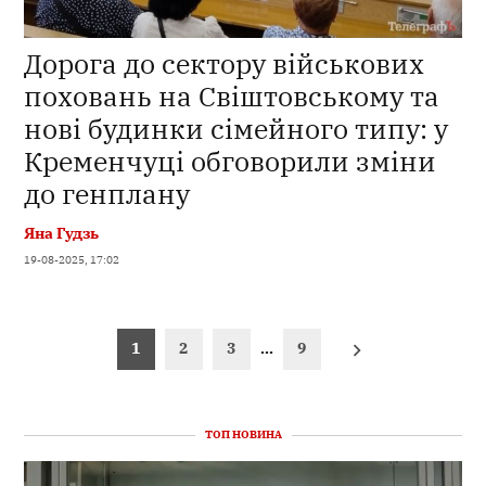
Дорога до сектору військових
поховань на Свіштовському та
нові будинки сімейного типу: у
Кременчуці обговорили зміни
до генплану
Яна Гудзь
19-08-2025, 17:02
Пагінація
1
2
3
…
9
записів
ТОП НОВИНА