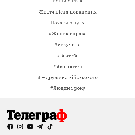
Воїни світла
Життя після поранення
Почати з нуля
#Жіночасправа
#Яскучила
#Безтебе
#Яволонтер
Я – дружина військового
#Людина року
Facebook
Instagram
YouTube
Telegram
TikTok
Viber