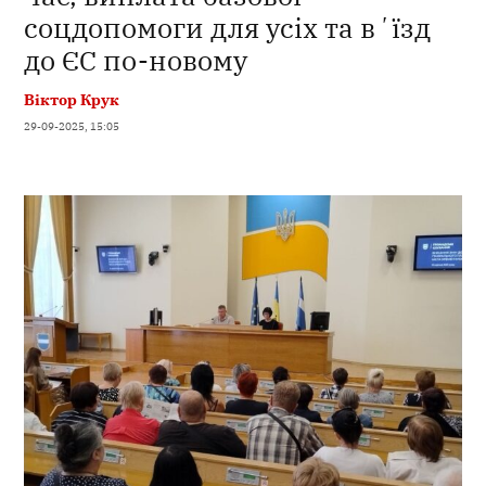
соцдопомоги для усіх та вʼїзд
до ЄС по-новому
Віктор Крук
29-09-2025, 15:05