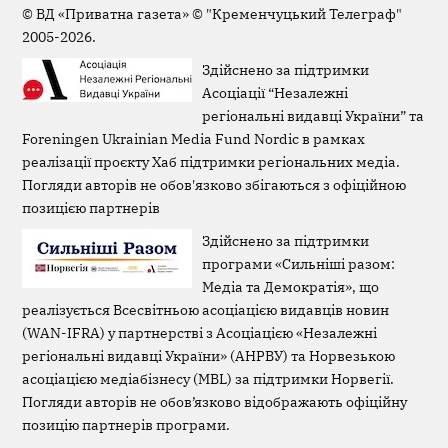
Page
©
ВД «Приватна газета»
©
"Кременчуцький Телеграф"
2005-2026.
Здійснено за підтримки
Асоціації “Незалежні
регіональні видавці України” та
Foreningen Ukrainian Media Fund Nordic в рамках
реалізації проєкту Хаб підтримки регіональних медіа.
Погляди авторів не обов'язково збігаються з офіційною
позицією партнерів
Здійснено за підтримки
програми «Сильніші разом:
Медіа та Демократія», що
реалізується Всесвітньою асоціацією видавців новин
(WAN-IFRA) у партнерстві з Асоціацією «Незалежні
регіональні видавці України» (АНРВУ) та Норвезькою
асоціацією медіабізнесу (MBL) за підтримки Норвегії.
Погляди авторів не обов’язково відображають офіційну
позицію партнерів програми.