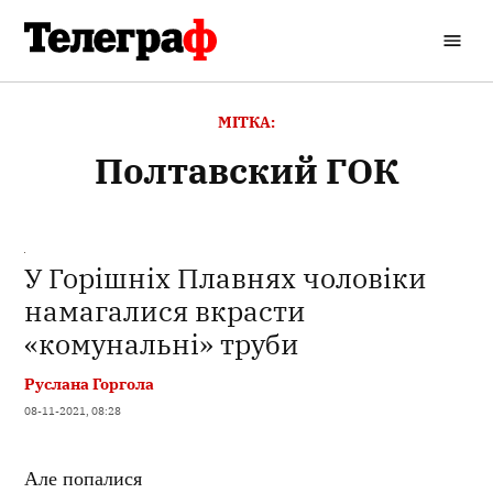
Перейти
до
Кременчуцький
вмісту
Телеграф
МІТКА:
Полтавский ГОК
У Горішніх Плавнях чоловіки
намагалися вкрасти
«комунальні» труби
Руслана Горгола
08-11-2021, 08:28
Але попалися