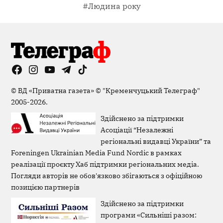
#Людина року
Facebook
Instagram
YouTube
Telegram
TikTok
Viber
Page
©
ВД «Приватна газета»
©
"Кременчуцький Телеграф"
2005-2026.
Здійснено за підтримки
Асоціації “Незалежні
регіональні видавці України” та
Foreningen Ukrainian Media Fund Nordic в рамках
реалізації проєкту Хаб підтримки регіональних медіа.
Погляди авторів не обов'язково збігаються з офіційною
позицією партнерів
Здійснено за підтримки
програми «Сильніші разом: