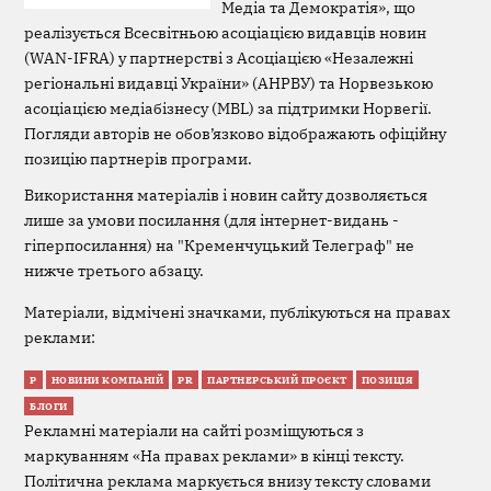
Медіа та Демократія», що
реалізується Всесвітньою асоціацією видавців новин
(WAN-IFRA) у партнерстві з Асоціацією «Незалежні
регіональні видавці України» (АНРВУ) та Норвезькою
асоціацією медіабізнесу (MBL) за підтримки Норвегії.
Погляди авторів не обов’язково відображають офіційну
позицію партнерів програми.
Використання матеріалів і новин сайту дозволяється
лише за умови посилання (для інтернет-видань -
гіперпосилання) на "Кременчуцький Телеграф" не
нижче третього абзацу.
Матеріали, відмічені значками, публікуються на правах
реклами:
Р
НОВИНИ КОМПАНІЙ
PR
ПАРТНЕРСЬКИЙ ПРОЄКТ
ПОЗИЦІЯ
БЛОГИ
Рекламні матеріали на сайті розміщуються з
маркуванням «На правах реклами» в кінці тексту.
Політична реклама маркується внизу тексту словами