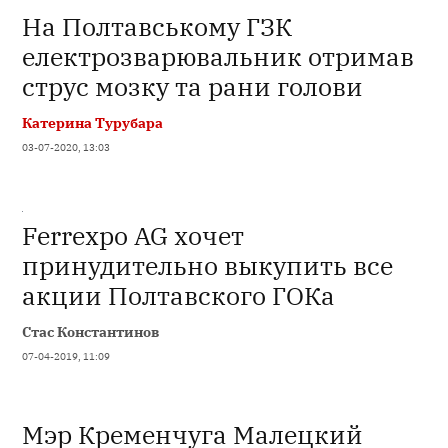
На Полтавському ГЗК
електрозварювальник отримав
струс мозку та рани голови
Катерина Турубара
03-07-2020, 13:03
Ferrexpo AG хочет
принудительно выкупить все
акции Полтавского ГОКа
Стас Константинов
07-04-2019, 11:09
Мэр Кременчуга Малецкий