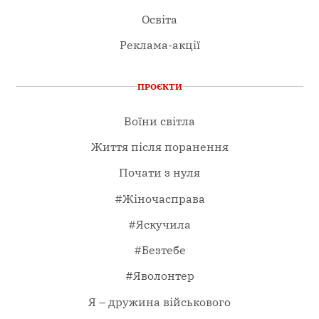
Освіта
Реклама-акції
ПРОЄКТИ
Воїни світла
Життя після поранення
Почати з нуля
#Жіночасправа
#Яскучила
#Безтебе
#Яволонтер
Я – дружина військового