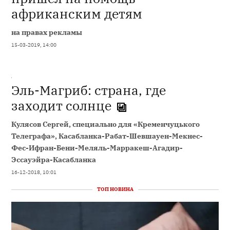
африканским детям
на правах рекламы
15-03-2019, 14:00
Эль-Магриб: страна, где
заходит солнце
Кулясов Сергей, специально для «Кременчуцького
Телеграфа», Касабланка-Рабат-Шевшауен-Мекнес-
Фес-Ифран-Бени-Меляль-Марракеш-Агадир-
Эссауэйра-Касабланка
16-12-2018, 10:01
ТОП НОВИНА