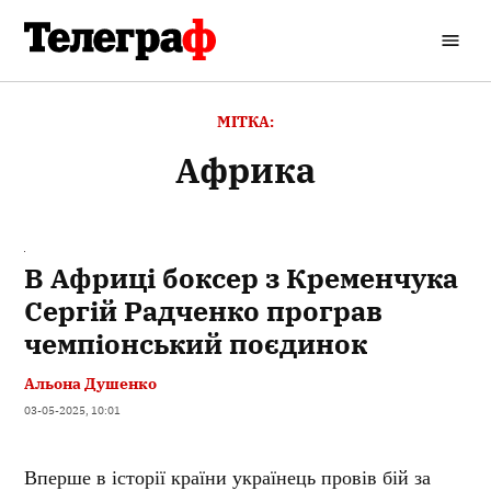
Перейти
до
Кременчуцький
вмісту
Телеграф
МІТКА:
Африка
В Африці боксер з Кременчука
Сергій Радченко програв
чемпіонський поєдинок
Альона Душенко
03-05-2025, 10:01
Вперше в історії країни українець провів бій за