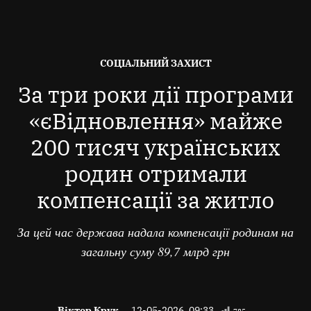
ОПУБЛІКОВАНО
СОЦІАЛЬНИЙ ЗАХИСТ
В
За три роки дії програми
«єВідновлення» майже
200 тисяч українських
родин отримали
компенсації за житло
За цей час держава надала компенсації родинам на
загальну суму 89,7 млрд грн
Віктор Крук
12-05-2026, 09:33
785