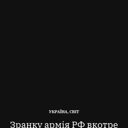
ОПУБЛІКОВАНО
УКРАЇНА, СВІТ
В
Зранку армія РФ вкотре