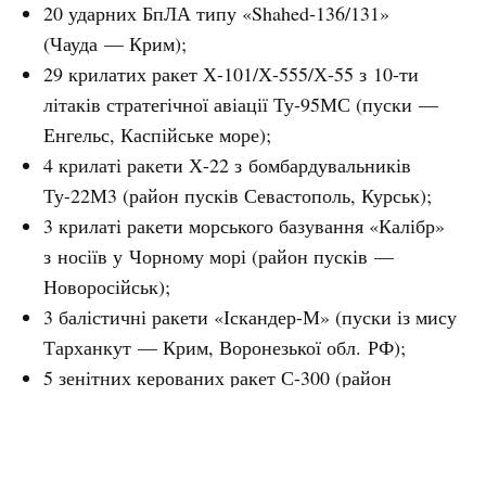
20 ударних БпЛА типу «Shahed-136/131»
(Чауда — Крим);
29 крилатих ракет Х-101/Х-555/Х-55 з 10-ти
літаків стратегічної авіації Ту-95МС (пуски —
Енгельс, Каспійське море);
4 крилаті ракети Х-22 з бомбардувальників
Ту-22М3 (район пусків Севастополь, Курськ);
3 крилаті ракети морського базування «Калібр»
з носіїв у Чорному морі (район пусків —
Новоросійськ);
3 балістичні ракети «Іскандер-М» (пуски із мису
Тарханкут — Крим, Воронезької обл. РФ);
5 зенітних керованих ракет С-300 (район
пусків — Бєлгородська обл. РФ).