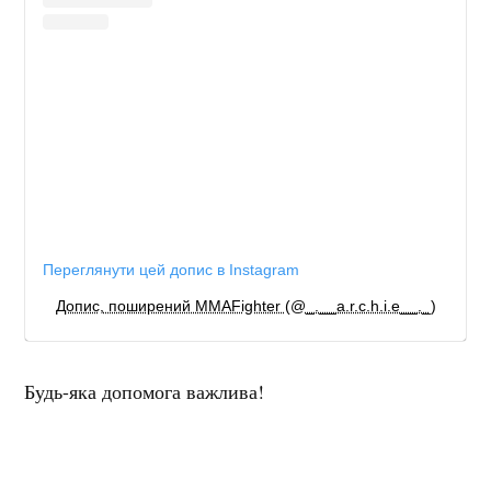
Переглянути цей допис в Instagram
Допис, поширений MMAFighter (@_.__a.r.c.h.i.e__._)
Будь-яка допомога важлива!
Мітки:
збір