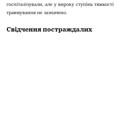
госпіталізували, але у вироку ступінь тяжкості
травмування не зазначено.
Свідчення постраждалих
Пасажирка, яка їхала в салоні Volkswagen,
розповіла суду, що того вечора викликала таксі,
щоб поїхати додому. Сіла на заднє сидіння й під
час руху дивилася в телефон. Раптово відчула
сильний удар — момент зіткнення не бачила.
Спершу відмовилася від медичної допомоги, але
наступного дня звернулася до лікарів через
сильний біль у правій руці. Їй діагностували
перелом.