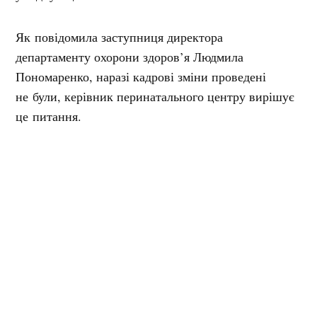
Як повідомила заступниця директора
департаменту охорони здоров’я Людмила
Пономаренко, наразі кадрові зміни проведені
не були, керівник перинатального центру вирішує
це питання.
Нагадаємо, нещодавно стало відомо,
що
у Кременчуцькому перинатальному центрі
пройшли обшуки: слідчі підозрюють можливу
розтрату грошей
.
Мітки:
НСЗУ
перинатальний центр
фінансування