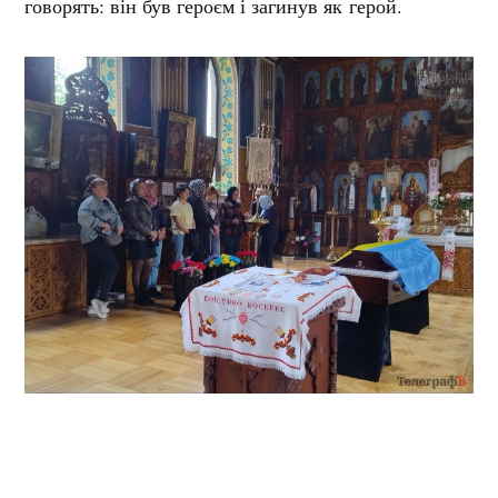
говорять: він був героєм і загинув як герой.
На захист України полеглий воїн став у перші дні