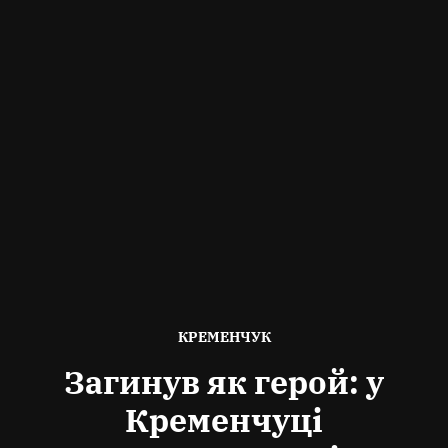
ОПУБЛІКОВАНО
КРЕМЕНЧУК
В
Загинув як герой: у
Кременчуці