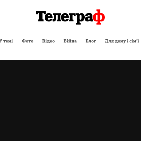
У темі
Фото
Відео
Війна
Блог
Для дому і сім’ї